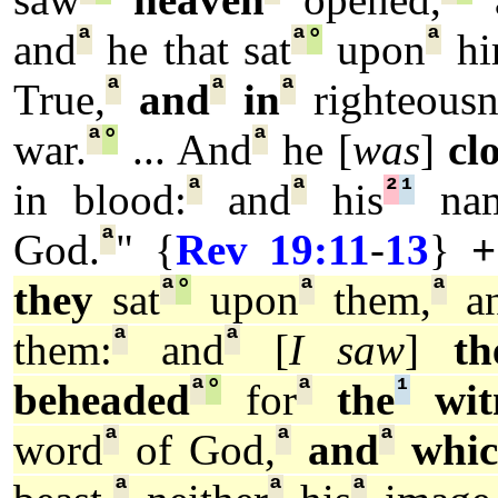
ª
ª
°
ª
and
he that sat
upon
hi
ª
ª
ª
True,
and
in
righteousn
ª
°
ª
war.
... And
he [
was
]
cl
ª
ª
²
¹
in blood:
and
his
na
ª
God.
" {
Rev 19:11
-
13
}
+
ª
°
ª
ª
they
sat
upon
them,
a
ª
ª
them:
and
[
I saw
]
th
ª
°
ª
¹
beheaded
for
the
wit
ª
ª
ª
word
of God,
and
whic
ª
ª
ª