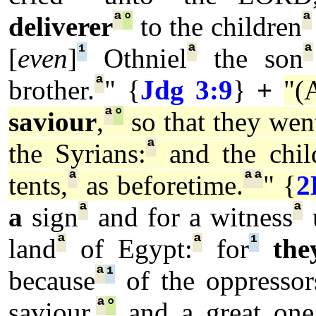
ª
°
ª
deliverer
to the children
¹
ª
ª
[
even
]
Othniel
the son
ª
brother.
" {
Jdg 3:9
}
+
"(
ª
°
saviour
,
so that they wen
ª
the Syrians:
and the chil
ª
ª
ª
tents,
as beforetime.
" {
2
ª
ª
a
sign
and for a witness
ª
ª
¹
land
of Egypt:
for
the
ª
¹
because
of the oppressor
ª
°
saviour,
and a great one