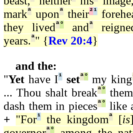
beast,
neither
his
image
ª
ª
²
¹
mark
upon
their
forehe
ª
°
ª
they lived
and
reigne
ª
years.
" {
Rev 20:4
}
and the:
¹
ª
°
"
Yet
have I
set
my king
ª
°
... Thou shalt break
them 
ª
°
dash them in pieces
like a
¹
ª
+
"For
the kingdom
[
is
ª
°
governor
among the nati