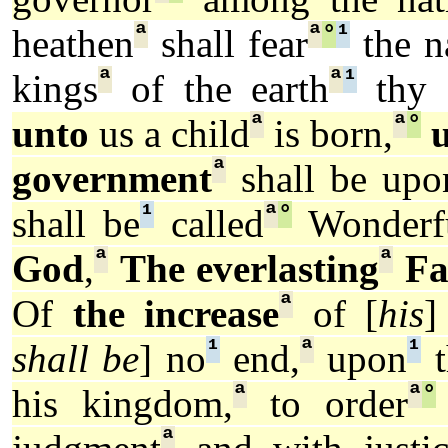
ª
ª
°
¹
heathen
shall fear
the 
ª
ª
¹
kings
of the earth
thy g
ª
ª
°
unto
us a child
is born,
u
ª
government
shall be upo
¹
ª
°
shall be
called
Wonderfu
ª
ª
God
,
The everlasting
Fa
ª
Of
the increase
of [
his
]
¹
ª
¹
shall be
] no
end,
upon
t
ª
ª
°
his kingdom,
to order
ª