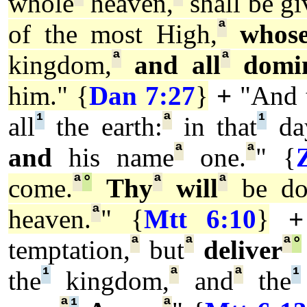
whole
heaven,
shall be gi
ª
of the most High,
whos
ª
ª
kingdom,
and all
domi
him." {
Dan 7:27
}
+
"And
¹
ª
¹
all
the earth:
in that
da
ª
ª
and
his name
one.
" {
ª
°
ª
ª
come.
Thy
will
be do
ª
heaven.
" {
Mtt 6:10
}
+
ª
ª
ª
°
temptation,
but
deliver
¹
ª
ª
¹
the
kingdom,
and
the
ª
¹
ª