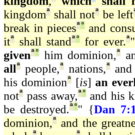
kingdom
,
which
shall 
ª
ª
kingdom
shall not
be left
ª
°
break in pieces
and cons
ª
ª
°
ª
it
shall stand
for ever.
ª
°
ª
given
him dominion,
an
ª
ª
ª
all
people,
nations,
and 
ª
his dominion
[
is
]
an ever
ª
ª
°
not
pass away,
and his 
ª
°
be destroyed.
" {
Dan 7:
ª
dominion,
and the greatne
ª
ª