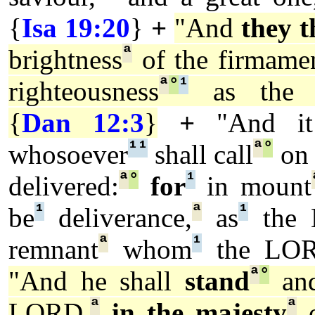
{
Isa 19:20
}
+
"And
they t
ª
brightness
of the firmame
ª
°
¹
righteousness
as the s
{
Dan 12:3
}
+
"And it
¹
¹
ª
°
whosoever
shall call
on 
ª
°
¹
delivered:
for
in mount
¹
ª
¹
be
deliverance,
as
the
ª
¹
remnant
whom
the LO
ª
°
"And he shall
stand
an
ª
ª
LORD,
in the majesty
o