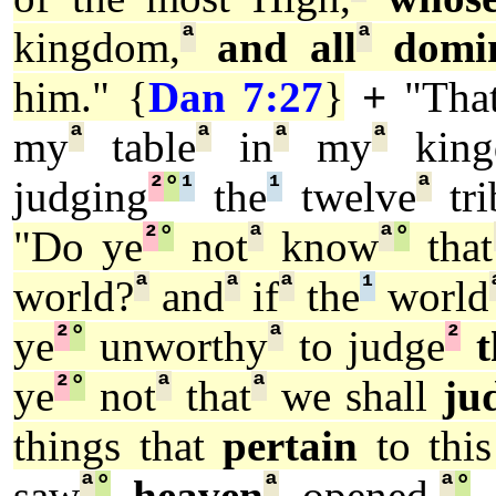
ª
ª
kingdom,
and all
domi
him." {
Dan 7:27
}
+
"Tha
ª
ª
ª
ª
my
table
in
my
king
²
°
¹
¹
ª
judging
the
twelve
tri
²
°
ª
ª
°
"Do ye
not
know
that
ª
ª
ª
¹
world?
and
if
the
world
²
°
ª
²
ye
unworthy
to judge
t
²
°
ª
ª
ye
not
that
we shall
ju
things that
pertain
to this
ª
°
ª
ª
°
saw
heaven
opened,