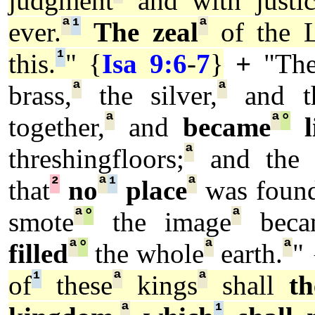
judgment
and with justic
ª
¹
ª
ever.
The zeal
of the
¹
this.
" {
Isa 9:6
-
7
}
+
"Th
ª
ª
brass,
the silver,
and th
ª
ª
°
together,
and
became
l
ª
threshingfloors;
and the 
²
ª
¹
ª
that
no
place
was foun
ª
°
ª
smote
the image
beca
ª
°
ª
ª
filled
the whole
earth.
" 
¹
ª
ª
of
these
kings
shall
t
ª
¹