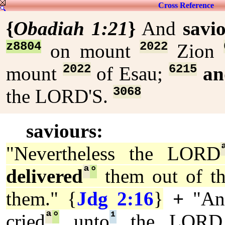
Cross Reference
{
Obadiah 1:21
}
And
savi
z8804
2022
on mount
Zion
2022
6215
mount
of Esau;
an
3068
the LORD'S.
saviours:
"Nevertheless the LORD
ª
°
delivered
them out of t
them." {
Jdg 2:16
}
+
"An
ª
°
¹
cried
unto
the LORD