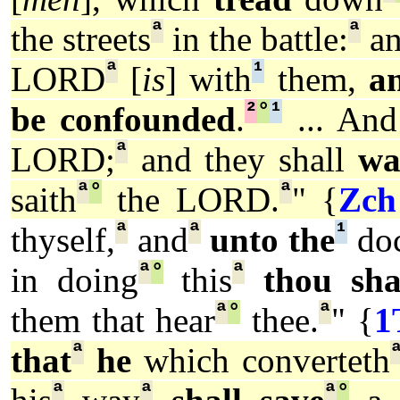
ª
ª
the streets
in the battle:
an
ª
¹
LORD
[
is
] with
them,
an
²
°
¹
be confounded
.
... An
ª
LORD;
and they shall
wa
ª
°
ª
saith
the LORD.
" {
Zch
ª
ª
¹
thyself,
and
unto the
doc
ª
°
ª
in doing
this
thou sha
ª
°
ª
them that hear
thee.
" {
1
ª
that
he
which converteth
ª
ª
ª
°