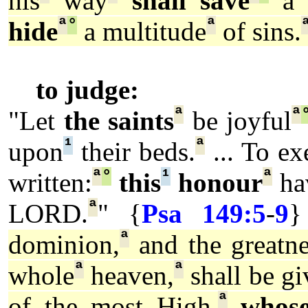
his
way
shall save
a 
ª
°
ª
hide
a multitude
of sins.
to judge:
ª
ª
"Let
the saints
be joyful
¹
ª
upon
their beds.
... To ex
ª
°
¹
ª
written:
this
honour
hav
ª
LORD.
" {
Psa 149:5
-
9
}
ª
dominion,
and the greatne
ª
ª
whole
heaven,
shall be gi
ª
of the most High,
whos