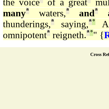
the voice
of a great
mult
ª
ª
ª
many
waters,
and
a
ª
ª
°
thunderings,
saying,
All
ª
ª
°
omnipotent
reigneth.
" {
R
Cross Ref