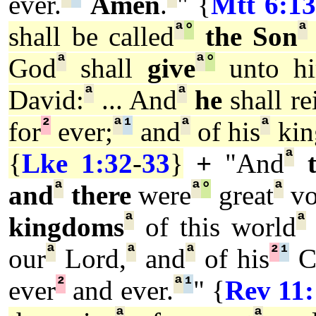
ever.
Amen
.
" {
Mtt 6:13
ª
°
ª
shall be called
the Son
ª
ª
°
God
shall
give
unto h
ª
ª
David:
... And
he
shall re
²
ª
¹
ª
ª
for
ever;
and
of his
ki
ª
{
Lke 1:32
-
33
}
+
"And
ª
ª
°
ª
and
there
were
great
vo
ª
ª
kingdoms
of this world
ª
ª
ª
²
¹
our
Lord,
and
of his
Ch
²
ª
¹
ever
and ever.
" {
Rev 11
ª
ª