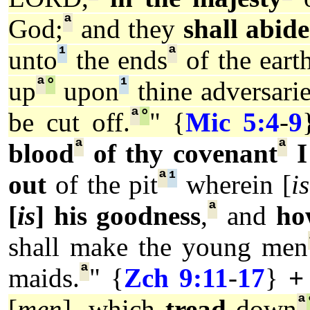
ª
God;
and they
shall abide
¹
ª
unto
the ends
of the earth
ª
°
¹
up
upon
thine adversarie
ª
°
be cut off.
" {
Mic 5:4
-
9
ª
ª
blood
of thy covenant
I
ª
¹
out
of the pit
wherein [
is
ª
[
is
] his goodness
,
and
ho
shall make the young men
ª
maids.
" {
Zch 9:11
-
17
}
+
ª
[
men
], which
tread
down