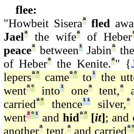
flee:
ª
"Howbeit Sisera
fled
awa
ª
ª
Jael
the wife
of Heber
ª
¹
ª
peace
between
Jabin
the
ª
ª
of Heber
the Kenite.
" {
ª
°
ª
°
¹
lepers
came
to
the utt
ª
°
¹
ª
ª
went
into
one
tent,
a
ª
°
¹
¹
ª
carried
thence
silver,
²
°
¹
ª
°
went
and
hid
[
it
]
; and
ª
ª
ª
another
tent,
and carried