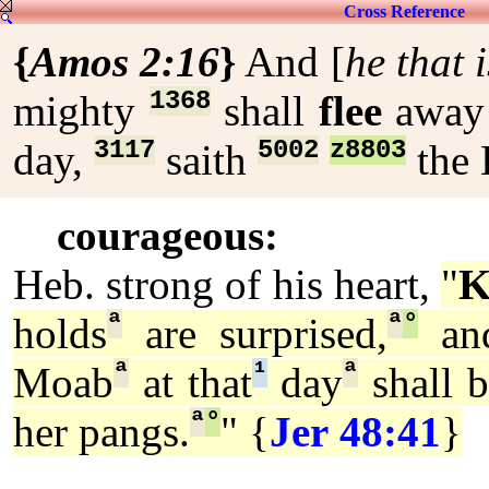
Cross Reference
{
Amos 2:16
}
And [
he that i
1368
mighty
shall
flee
awa
3117
5002
z8803
day,
saith
the
courageous:
Heb. strong of his heart,
"
K
ª
ª
°
holds
are surprised,
and
ª
¹
ª
Moab
at that
day
shall b
ª
°
her pangs.
" {
Jer 48:41
}