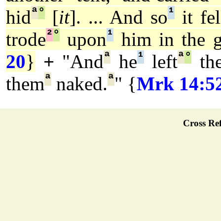
ª
°
¹
hid
[
it
]. ... And so
it fel
²
°
¹
trode
upon
him in the g
ª
¹
ª
°
20
}
+
"And
he
left
th
ª
ª
them
naked.
" {
Mrk 14:5
Cross Ref