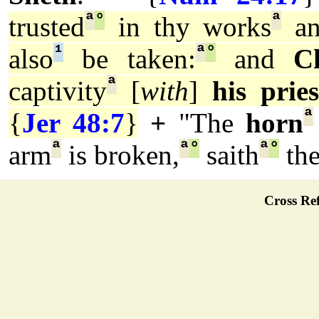
ª
°
ª
trusted
in thy works
and
¹
ª
°
also
be taken:
and
C
ª
captivity
[
with
]
his pries
ª
{
Jer 48:7
}
+
"The
horn
ª
ª
°
ª
°
arm
is broken,
saith
th
Cross Ref