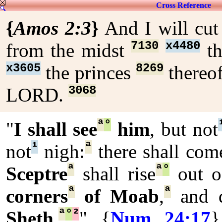
Cross Reference
{
Amos 2:3
}
And I will cut
7130
x4480
from the midst
th
x3605
8269
the princes
thereo
3068
LORD.
ª
°
"
I shall see
him
, but not
¹
ª
not
nigh:
there shall com
ª
ª
°
Sceptre
shall rise
out of
ª
ª
corners
of Moab
,
and d
ª
°
²
Sheth
.
" {
Num 24:17
}