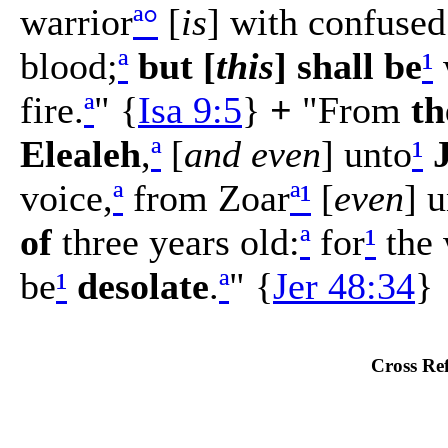
warrior
ª
°
[
is
] with confused
blood;
ª
but [
this
] shall be
¹
fire.
ª
" {
Isa 9:5
}
+
"From
th
Elealeh
,
ª
[
and even
] unto
¹
voice,
ª
from Zoar
ª
¹
[
even
] 
of
three years old:
ª
for
¹
the 
be
¹
desolate
.
ª
" {
Jer 48:34
}
Cross Ref