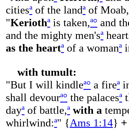
cities
ª
of the land
ª
of Moab,
"
Kerioth
ª
is taken,
ª
°
and th
and the mighty men's
ª
heart
as the heart
ª
of a woman
ª
i
with tumult:
"But I will kindle
ª
°
a fire
ª
in
shall devour
ª
°
the palaces
ª
t
day
ª
of battle,
ª
with a
tempe
whirlwind:
ª
" {
Ams 1:14
}
+