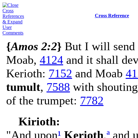
Cross Reference
{
Amos 2:2
}
But I will send
Moab,
4124
and it shall de
Kerioth:
7152
and Moab
41
tumult
,
7588
with shoutin
of the trumpet:
7782
Kirioth:
"And upon
¹
Kerioth
,
ª
and 