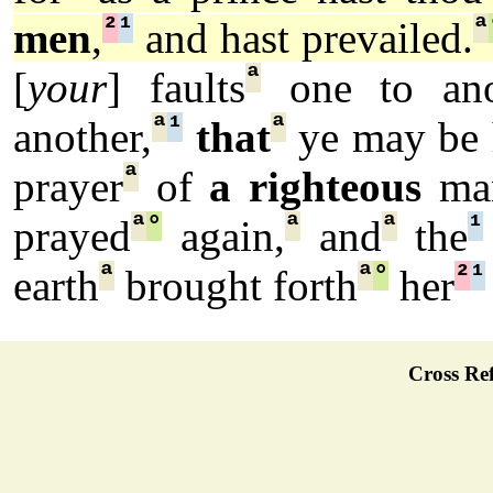
²
¹
ª
men
,
and hast prevailed.
ª
[
your
] faults
one to ano
ª
¹
ª
another,
that
ye may be 
ª
prayer
of
a righteous
ma
ª
°
ª
ª
¹
prayed
again,
and
the
ª
ª
°
²
¹
earth
brought forth
her
Cross Ref