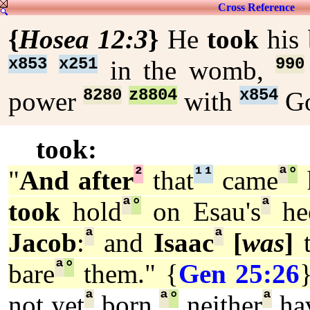
Cross Reference
{
Hosea 12:3
}
He
took
his 
x853
x251
990
in the womb,
8280
z8804
x854
power
with
G
took:
²
¹
¹
ª
°
"
And after
that
came
h
ª
°
ª
took
hold
on Esau's
hee
ª
ª
Jacob
:
and
Isaac
[
was
]
t
ª
°
bare
them." {
Gen 25:26
ª
ª
°
ª
not yet
born,
neither
ha