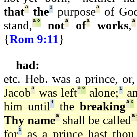
ª
¹
ª
that
the
purpose
of Go
ª
°
ª
ª
ª
stand,
not
of
works
,
{
Rom 9:11
}
had:
etc. Heb. was a prince, or
ª
ª
°
¹
Jacob
was left
alone;
an
¹
ª
°
him until
the
breaking
ª
ª
Thy name
shall be called
¹
for
as a prince hast tho