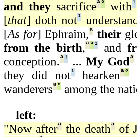
ª
°
¹
and they
sacrifice
with
¹
[
that
] doth not
understan
ª
[
As for
] Ephraim,
their
gl
ª
°
¹
from the birth
,
and
f
ª
¹
ª
conception.
...
My God
¹
ª
°
they did not
hearken
u
ª
°
wanderers
among the nati
left:
ª
ª
"Now after
the death
of J