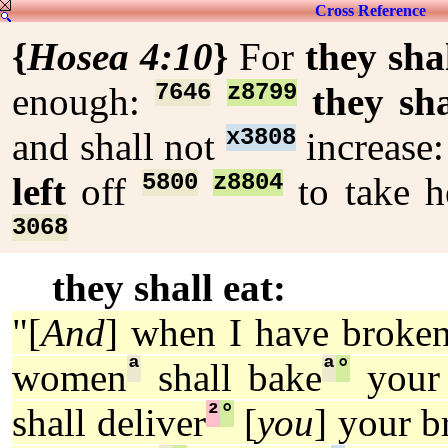
Cross Reference
{
Hosea 4:10
}
For
they sha
7646
z8799
enough:
they sh
x3808
and shall not
increase
5800
z8804
left
off
to take 
3068
they shall eat:
"[
And
] when I have broke
ª
ª
°
women
shall bake
your 
²
°
shall deliver
[
you
] your b