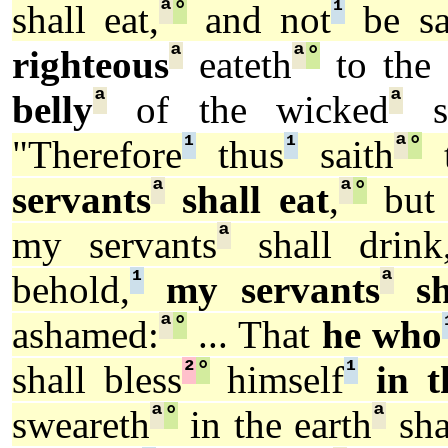
ª
°
¹
shall eat,
and not
be sat
ª
ª
°
righteous
eateth
to the 
ª
ª
belly
of the wicked
sh
¹
¹
ª
°
"Therefore
thus
saith
t
ª
ª
°
servants
shall eat
,
but
ª
my servants
shall drink
¹
ª
behold,
my servants
sha
ª
°
ashamed:
... That
he who
²
°
¹
shall bless
himself
in 
ª
°
ª
sweareth
in the earth
sha