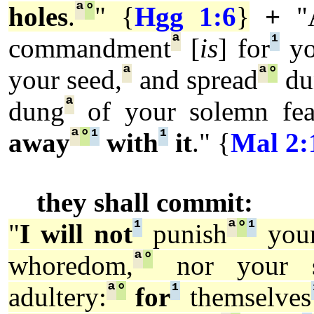
ª
°
holes
.
" {
Hgg 1:6
}
+
"
ª
¹
commandment
[
is
] for
yo
ª
ª
°
your seed,
and spread
du
ª
dung
of your solemn feas
ª
°
¹
¹
away
with
it
." {
Mal 2:
they shall commit:
¹
ª
°
¹
"
I will not
punish
your
ª
°
whoredom,
nor your s
ª
°
¹
adultery:
for
themselves