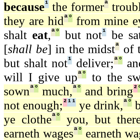
¹
ª
because
the former
troub
ª
°
they are hid
from mine e
ª
°
¹
shalt
eat
,
but not
be sat
ª
[
shall be
] in the midst
of 
¹
ª
°
but shalt not
deliver;
an
ª
°
will I give up
to the sw
ª
°
ª
°
²
sown
much,
and bring
²
¹
¹
ª
°
not enough;
ye drink,
b
ª
°
ye clothe
you, but ther
ª
°
earneth wages
earneth wa