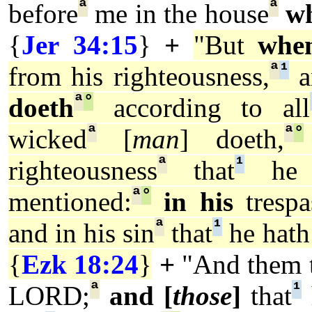
ª
ª
before
me in the house
w
{
Jer 34:15
}
+
"But
whe
ª
¹
from his righteousness,
a
ª
°
doeth
according to all
ª
ª
°
wicked
[
man
] doeth,
ª
¹
righteousness
that
he 
ª
°
mentioned:
in his
trespa
ª
¹
and in his sin
that
he hath
{
Ezk 18:24
}
+
"And them 
ª
¹
LORD;
and [
those
]
that