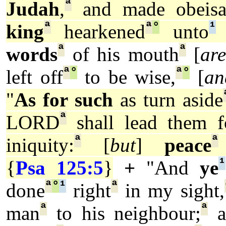
ª
Judah
,
and made obeisa
ª
ª
°
¹
king
hearkened
unto
ª
ª
words
of his mouth
[
ar
ª
°
ª
°
left off
to be wise,
[
an
"
As for such
as turn aside
ª
LORD
shall lead them f
ª
ª
iniquity:
[
but
]
peace
¹
{
Psa 125:5
}
+
"And
ye
ª
°
¹
ª
done
right
in my sight,
ª
ª
man
to his neighbour;
a