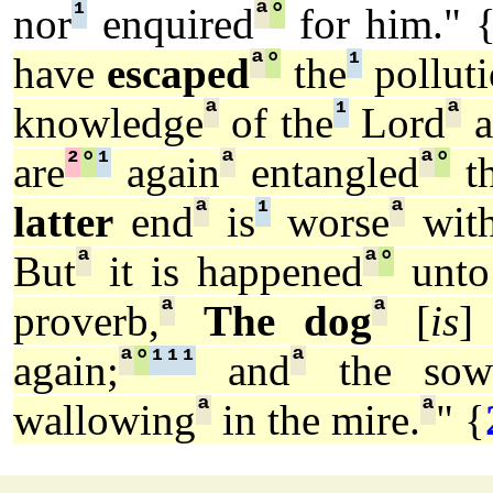
¹
ª
°
nor
enquired
for him." 
ª
°
¹
have
escaped
the
pollut
ª
¹
ª
knowledge
of the
Lord
a
²
°
¹
ª
ª
°
are
again
entangled
th
ª
¹
ª
latter
end
is
worse
wit
ª
ª
°
But
it is happened
unto
ª
ª
proverb,
The dog
[
is
]
ª
°
¹
¹
¹
ª
again;
and
the so
ª
ª
wallowing
in the mire.
" {