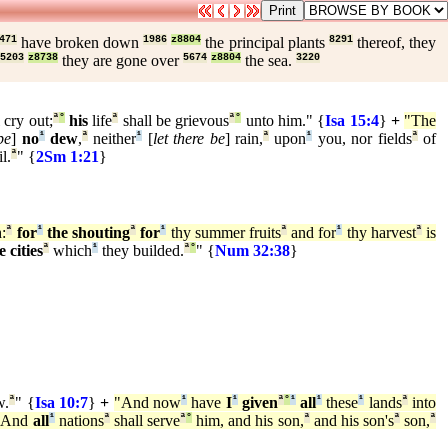
471
have broken down
1986
z8804
the principal plants
8291
thereof, they
5203
z8738
they are gone over
5674
z8804
the sea.
3220
 cry out;
ª
°
his
life
ª
shall be grievous
ª
°
unto him." {
Isa 15:4
}
+
"The
be
]
no
¹
dew
,
ª
neither
¹
[
let there be
] rain,
ª
upon
¹
you, nor fields
ª
of
l.
ª
" {
2Sm 1:21
}
:
ª
for
¹
the shouting
ª
for
¹
thy summer fruits
ª
and for
¹
thy harvest
ª
is
 cities
ª
which
¹
they builded.
ª
°
" {
Num 32:38
}
w.
ª
" {
Isa 10:7
}
+
"And now
¹
have
I
¹
given
ª
°
¹
all
¹
these
¹
lands
ª
into
. And
all
¹
nations
ª
shall serve
ª
°
him, and his son,
ª
and his son's
ª
son,
ª