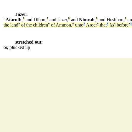
Jazer:
"
Ataroth
,
ª
and Dibon,
ª
and Jazer,
ª
and
Nimrah
,
ª
and Heshbon,
ª
an
the land
ª
of the children
ª
of Ammon,
ª
unto
¹
Aroer
ª
that
¹
[
is
] before
ª
¹
stretched out:
or, plucked up