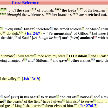
Cross Reference
z8797
[
and
]
the vine
1612
of Sibmah:
7643
the lords
1167
of the heathen
1
8804
[
through
] the wilderness:
4057
her branches
7976
are
stretched out
,
ª
°
[
even
] unto
¹
Jahaz
:
ª
therefore
¹
¹
the armed soldiers
ª
°
of Moab
ª
shall
ed
ª
ª
do sigh.
ª
°
" {
Isa 24:7
}
+
"Ye
mountains
ª
of Gilboa,
ª
[
let there 
the shield
ª
of Saul,
ª
[
as though he had
]
not
¹
[
been
]
anointed
²
¹
with oi
 Sibmah:
ª
I will water
ª
°
thee with my tears,
ª
O Heshbon
,
ª
and Elealeh
eing changed,)
²
°
¹
and
¹
Shibmah:
ª
and
gave
²
°
other names
ª
¹
¹
unto the
 the valley,
ª
" {
Jsh 13:19
}
;
¹
but
¹
[
it is
]
in his heart
ª
to destroy
ª
°
and cut off
ª
°
nations
ª
not
¹
a fe
and
¹
the beasts
ª
of the field
ª
have I given
ª
°
him also
¹
to serve
ª
°
him. ..
nd great
ª
kings
ª
shall serve
ª
°
themselves of him.
¹
" {
Jer 27:6
-
7
}