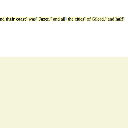
And
their coast
ª
was
¹
Jazer
,
ª
and all
¹
the cities
ª
of Gilead,
ª
and
half
ª