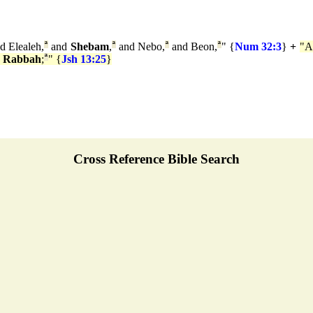
d Elealeh,
ª
and
Shebam
,
ª
and Nebo,
ª
and Beon,
ª
" {
Num 32:3
}
+
"
Rabbah
;
ª
" {
Jsh 13:25
}
Cross Reference Bible Search