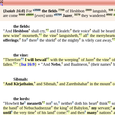
{
Isaiah 16:8
}
For
x3588
the fields
7709
of Heshbon
2809
languish,
535
are come
5060
z8804
[
even
] unto
x5704
Jazer
,
3270
they wandered
8582
z
the fields:
"And
Heshbon
ª
shall cry,
ª
°
and Elealeh:
ª
their voice
ª
shall be heard
new wine
ª
mourneth,
ª
°
the vine
ª
languisheth,
ª
°
all
¹
the merryheart
offerings
:
ª
for
¹
there
¹
the shield
ª
of the mighty
ª
is vilely cast away,
ª
°
the vine:
"Therefore
¹
¹
I will bewail
ª
°
with the weeping
ª
of Jazer
ª
the vine
ª
of
fallen.
ª
°
" {
Isa 16:9
}
+
"And
Nebo
,
ª
and Baalmeon,
ª
(their names
ª
b
Sibmah:
"
And Kirjathaim
,
ª
and Sibmah,
ª
and Zarethshahar
ª
in the mount
ª
of
the lords:
"Howbeit
he
¹
meaneth
ª
°
not
¹
so,
¹
neither
¹
doth his heart
ª
think
ª
°
so
the hand
ª
of Nebuchadnezzar
ª
the king
ª
of Babylon,
ª
my
servant;
ª
until
¹
the very time
ª
of his land
ª
come:
ª
°
and then
¹
many
ª
nations
ª
a