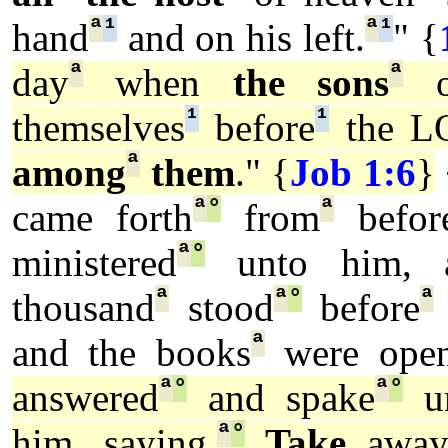
ª
¹
ª
¹
hand
and on his left.
" {
ª
ª
day
when
the sons
o
¹
¹
themselves
before
the L
ª
among
them
." {
Job 1:6
}
ª
°
ª
came forth
from
befor
ª
°
ministered
unto him, a
ª
ª
°
ª
thousand
stood
before
ª
and the books
were open
ª
°
ª
°
answered
and spake
u
ª
°
him, saying,
Take
awa