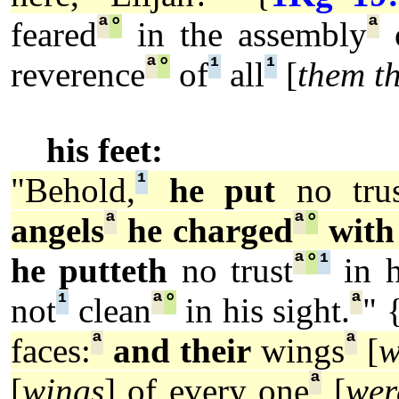
ª
°
ª
feared
in the assembly
o
ª
°
¹
¹
reverence
of
all
[
them th
his feet:
¹
"Behold,
he put
no trus
ª
ª
°
angels
he charged
with 
ª
°
¹
he putteth
no trust
in h
¹
ª
°
ª
not
clean
in his sight.
" 
ª
ª
faces:
and their
wings
[
w
ª
[
wings
] of every one
[
wer