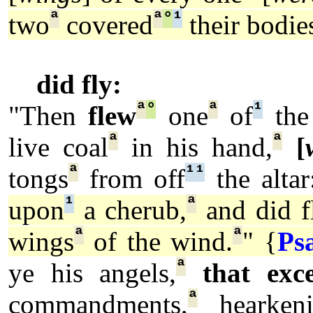
ª
ª
°
¹
two
covered
their bodie
did fly:
ª
°
ª
¹
"Then
flew
one
of
the
ª
ª
live coal
in his hand,
[
ª
¹
¹
tongs
from off
the altar
¹
ª
upon
a cherub,
and did f
ª
ª
wings
of the wind.
" {
Ps
ª
ye his angels,
that exce
ª
commandments,
hearkeni