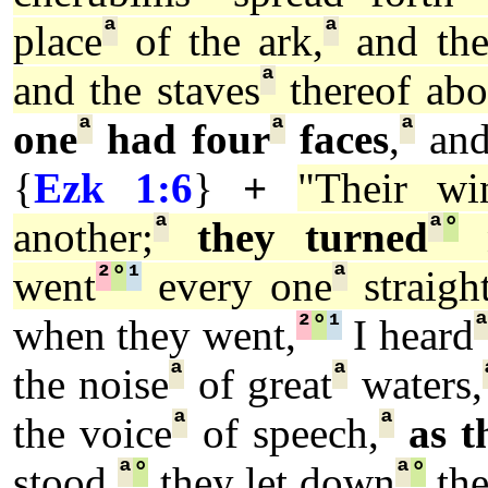
ª
ª
place
of the ark,
and the
ª
and the staves
thereof abo
ª
ª
ª
one
had four
faces
,
an
{
Ezk 1:6
}
+
"Their wi
ª
ª
°
another;
they turned
n
²
°
¹
ª
went
every one
straigh
²
°
¹
when they went,
I heard
ª
ª
the noise
of great
waters,
ª
ª
the voice
of speech,
as t
ª
°
ª
°
stood,
they let down
the