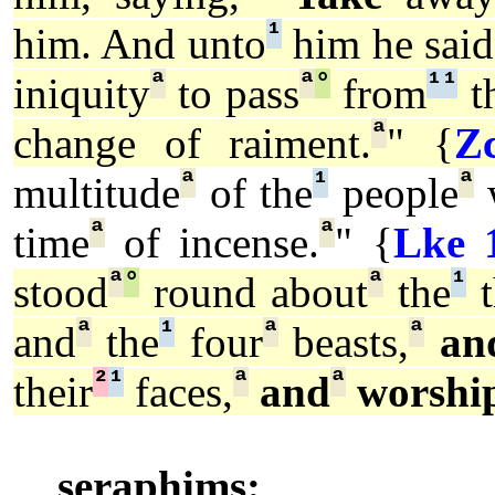
¹
him. And unto
him he said
ª
ª
°
¹
¹
iniquity
to pass
from
t
ª
change of raiment.
" {
Z
ª
¹
ª
multitude
of the
people
ª
ª
time
of incense.
" {
Lke 
ª
°
ª
¹
stood
round about
the
t
ª
¹
ª
ª
and
the
four
beasts,
an
²
¹
ª
ª
their
faces,
and
worshi
seraphims: