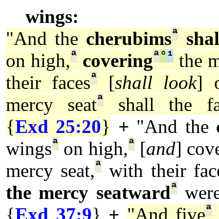
wings:
ª
"And the
cherubims
shal
ª
ª
°
¹
on high,
covering
the m
ª
their faces
[
shall look
] 
ª
mercy seat
shall the fa
{
Exd 25:20
}
+
"And the
ª
ª
wings
on high,
[
and
] cov
ª
mercy seat,
with their fac
ª
the mercy seatward
wer
ª
{
Exd 37:9
}
+
"And five