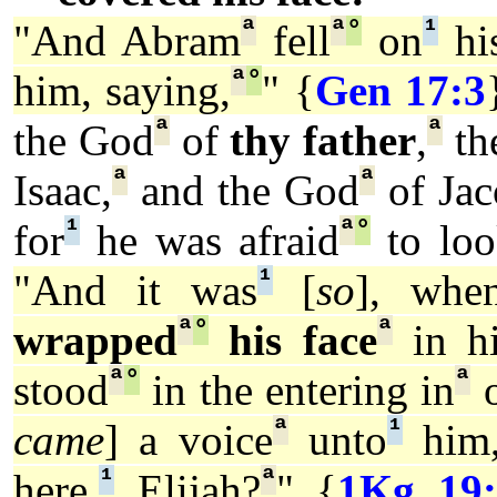
ª
ª
°
¹
"And Abram
fell
on
his
ª
°
him, saying,
" {
Gen 17:3
ª
ª
the God
of
thy father
,
th
ª
ª
Isaac,
and the God
of Jac
¹
ª
°
for
he was afraid
to loo
¹
"And it was
[
so
], whe
ª
°
ª
wrapped
his face
in hi
ª
°
ª
stood
in the entering in
o
ª
¹
came
] a voice
unto
him,
¹
ª
here,
Elijah?
" {
1Kg 19: