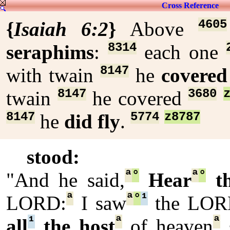
Cross Reference
4605
{
Isaiah 6:2
}
Above
8314
seraphims
:
each one
8147
with twain
he
covere
8147
3680
twain
he covered
8147
5774
z8787
he
did fly
.
stood:
ª
°
ª
°
"And he said,
Hear
t
ª
ª
°
¹
LORD:
I saw
the LO
¹
ª
ª
all
the host
of heaven