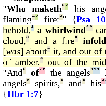
ª
°
"
Who maketh
his ange
ª
°
ª
flaming
fire:
" {
Psa 10
¹
ª
ª
behold,
a whirlwind
ca
ª
ª
cloud,
and a fire
infol
ª
[
was
] about
it, and out of 
ª
of amber,
out of the mid
ª
²
²
ª
¹
¹
"And
of
the angels
h
ª
ª
ª
²
angels
spirits,
and
his
{
Hbr 1:7
}