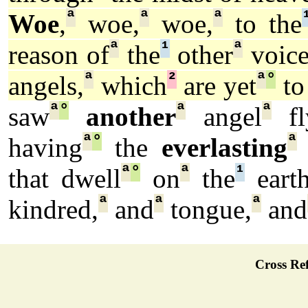
ª
ª
ª
Woe
,
woe,
woe,
to the
ª
¹
ª
reason of
the
other
voice
ª
²
ª
°
angels,
which
are yet
to
ª
°
ª
ª
saw
another
angel
fl
ª
°
ª
having
the
everlasting
ª
°
ª
¹
that dwell
on
the
earth
ª
ª
ª
kindred,
and
tongue,
and
Cross Ref