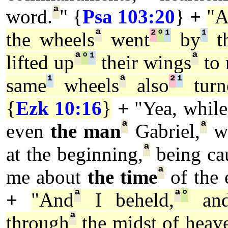
ª
word.
" {
Psa 103:20
}
+
"A
ª
²
°
¹
¹
the wheels
went
by
t
ª
°
¹
ª
lifted up
their wings
to 
¹
ª
²
¹
same
wheels
also
turn
{
Ezk 10:16
}
+
"Yea, while
ª
ª
even
the man
Gabriel,
w
ª
at the beginning,
being c
ª
me about
the time
of the 
ª
ª
°
+
"And
I beheld,
an
ª
through
the midst of heav