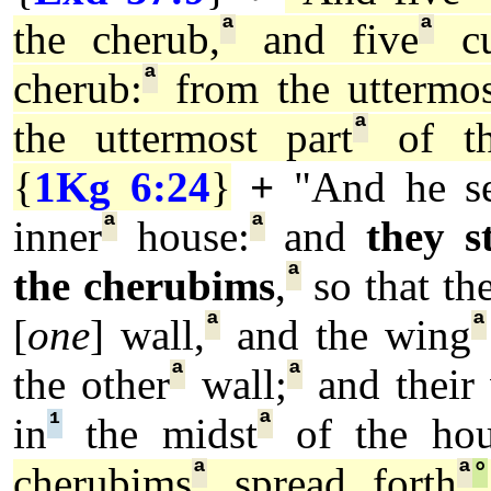
ª
ª
the cherub,
and five
cu
ª
cherub:
from the uttermos
ª
the uttermost part
of th
{
1Kg 6:24
}
+
"And he s
ª
ª
inner
house:
and
they s
ª
the cherubims
,
so that th
ª
ª
[
one
] wall,
and the wing
ª
ª
the other
wall;
and their
¹
ª
in
the midst
of the hou
ª
ª
°
cherubims
spread forth