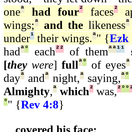
ª
²
²
one
had four
faces
ap
ª
ª
wings;
and the
likeness
¹
ª
under
their wings.
" {
Ezk 
ª
°
²
²
ª
ª
¹
¹
had
each
of them
ª
°
ª
[
they
were
]
full
of eyes
ª
ª
ª
ª
°
day
and
night,
saying,
ª
²
²
°
°
Almighty
,
which
was,
°
" {
Rev 4:8
}
covered his face: