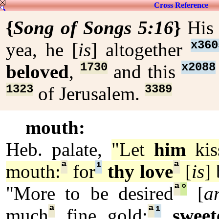
Cross Reference
{
Song of Songs 5:16
}
Hi
x360
yea, he [
is
] altogether
1730
x2088
beloved
,
and this
1323
3389
of Jerusalem.
mouth:
Heb. palate,
"Let
him
kis
ª
¹
ª
mouth:
for
thy love
[
is
] 
ª
°
"More to be desired
[
a
ª
ª
¹
much
fine gold:
sweet