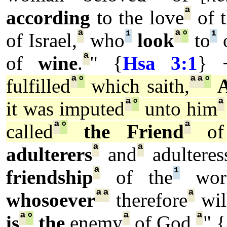
ª
according
to the love
of 
ª
¹
ª
°
¹
of Israel,
who
look
to
o
ª
of
wine
.
" {
Hsa 3:1
}
ª
°
ª
ª
°
fulfilled
which saith,
ª
°
ª
it was imputed
unto him
ª
°
ª
called
the Friend
of
ª
ª
adulterers
and
adulteres
ª
¹
friendship
of the
wor
ª
ª
ª
whosoever
therefore
wil
ª
°
ª
ª
is
the
enemy
of God.
" {