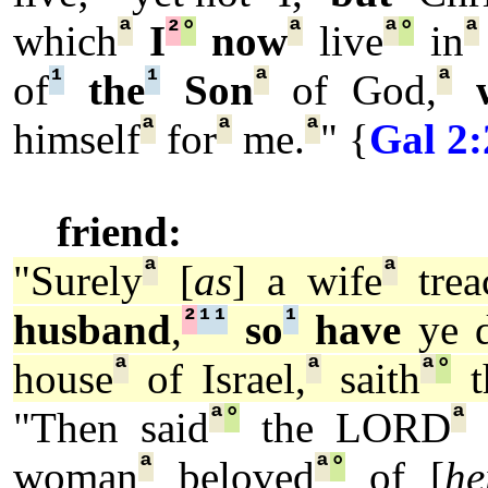
ª
²
°
ª
ª
°
ª
which
I
now
live
in
¹
¹
ª
ª
of
the
Son
of God,
ª
ª
ª
himself
for
me.
" {
Gal 2:
friend:
ª
ª
"Surely
[
as
] a wife
trea
²
¹
¹
¹
husband
,
so
have
ye d
ª
ª
ª
°
house
of Israel,
saith
t
ª
°
ª
"Then said
the LORD
ª
ª
°
woman
beloved
of [
he