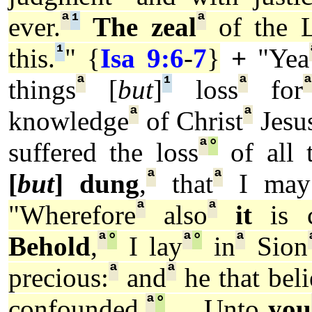
ª
¹
ª
ever.
The zeal
of the
¹
this.
" {
Isa 9:6
-
7
}
+
"Yea
ª
¹
ª
things
[
but
]
loss
for
ª
ª
knowledge
of Christ
Jesu
ª
°
suffered the loss
of all t
ª
ª
[
but
] dung
,
that
I ma
ª
ª
"Wherefore
also
it
is c
ª
°
ª
°
ª
Behold
,
I lay
in
Sion
ª
ª
precious:
and
he that beli
ª
°
confounded.
... Unto
you