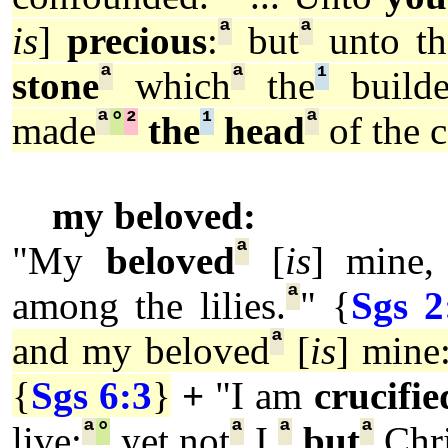
ª
ª
is
]
precious
:
but
unto t
ª
ª
¹
stone
which
the
builde
ª
°
²
¹
ª
made
the
head
of the c
my beloved:
ª
"My
beloved
[
is
] mine,
ª
among the lilies.
" {
Sgs 2
ª
and my beloved
[
is
] mine
{
Sgs 6:3
}
+
"I am
crucifie
ª
°
ª
ª
ª
live;
yet not
I,
but
Chri