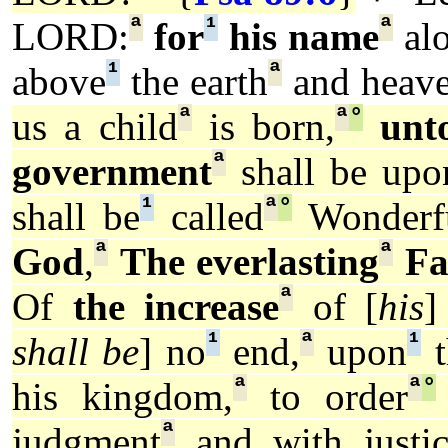
ª
¹
ª
LORD:
for
his name
al
¹
ª
above
the earth
and heave
ª
ª
°
us a child
is born,
unt
ª
government
shall be upo
¹
ª
°
shall be
called
Wonderfu
ª
ª
God
,
The everlasting
Fa
ª
Of
the increase
of [
his
]
¹
ª
¹
shall be
] no
end,
upon
t
ª
ª
°
his kingdom,
to order
ª
judgment
and with justic