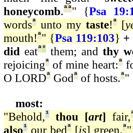
ª
ª
honeycomb
.
" {
Psa 19:
ª
ª
words
unto my
taste
!
[
y
ª
mouth!
" {
Psa 119:103
}
+
ª
°
did
eat
them; and
thy w
ª
ª
rejoicing
of mine heart:
f
ª
ª
ª
O LORD
God
of hosts.
"
most:
¹
"Behold,
thou [
art
]
fair,
¹
ª
ª
also
our bed
[
is
] green.
"