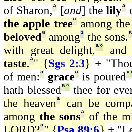
ª
ª
of Sharon,
[
and
] the
lily
o
ª
the apple tree
among the 
ª
¹
beloved
among
the sons.
ª
°
with great delight,
an
ª
taste
.
" {
Sgs 2:3
}
+
"Tho
ª
ª
ª
of men:
grace
is poured
ª
°
hath blessed
thee for ever
ª
the heaven
can be comp
ª
among
the sons
of the m
ª
LORD?
" {
Psa 89:6
}
+
"Le