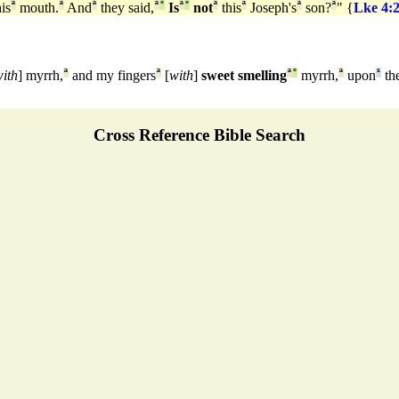
is
ª
mouth.
ª
And
ª
they said,
ª
°
Is
ª
°
not
ª
this
ª
Joseph's
ª
son?
ª
" {
Lke 4:
ith
] myrrh,
ª
and my fingers
ª
[
with
]
sweet smelling
ª
°
myrrh,
ª
upon
¹
th
Cross Reference Bible Search