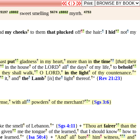
5197
z8802
sweet smelling
5674
z8802
myrrh.
4753
nd
my cheeks
ª
to them
that plucked
off
²
°
the hair:
¹
I hid
ª
°
not
¹
my
hast
put
ª
°
gladness
ª
in my heart,
ª
more than in
the time
ª
¹
[
that
] their
l
ª
°
in the house
ª
of the LORD
ª
all
¹
the days
ª
of my life,
ª
to
behold
ª
°
ª
they shall walk,
ª
°
O LORD,
ª
in the light
ª
of thy countenance.
ª
"
ª
°
it,
ª
and
ª
the
¹
Lamb
ª
[
is
] the
¹
light
ª
thereof.
ª
" {
Rev 21:23
}
ense,
ª
with all
¹
¹
powders
ª
of the merchant?
ª
°
" {
Sgs 3:6
}
ike the smell
ª
of Lebanon.
ª
" {
Sgs 4:11
}
+
"Thou art
fairer
ª
°
than the
 given
ª
°
me the tongue
ª
of the learned,
ª
that I should know
ª
°
how to
he
learned.
ª
" {
Isa 50:4
}
+
"And
ª
all
ª
bare
²
°
him
²
witness,
ª
°
¹
and
ª