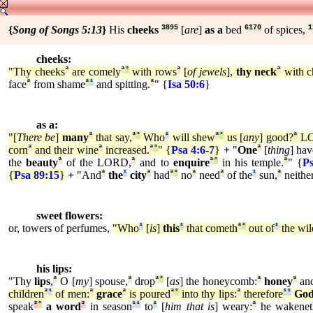
{
Song of Songs 5:13
}
His
cheeks
3895
[
are
]
as a
bed
6170
of spices,
1
cheeks:
"Thy cheeks
ª
are comely
ª
°
with rows
ª
[
of jewels
],
thy neck
ª
with c
face
ª
from shame
ª
¹
and spitting.
ª
" {
Isa 50:6
}
as a:
"[
There be
]
many
ª
that say,
ª
°
Who
¹
will shew
ª
°
us [
any
] good?
ª
LO
corn
ª
and their wine
ª
increased.
ª
°
" {
Psa 4:6
-
7
}
+
"
One
ª
[
thing
] hav
the
beauty
ª
of the LORD,
ª
and to
enquire
ª
°
in his temple.
ª
" {
Ps
{
Psa 89:15
}
+
"And
ª
the
¹
city
ª
had
ª
°
no
ª
need
ª
of the
¹
sun,
ª
neithe
sweet flowers:
or, towers of perfumes,
"Who
¹
[
is
]
this
¹
that cometh
ª
°
out of
¹
the wil
his lips:
"Thy
lips
,
ª
O [
my
] spouse,
ª
drop
ª
°
[
as
] the honeycomb:
ª
honey
ª
and
children
ª
¹
of men:
ª
grace
ª
is poured
ª
°
into thy lips:
ª
therefore
¹
¹
Go
speak
²
°
a word
²
in season
¹
¹
to
¹
[
him that is
] weary:
ª
he wakenet