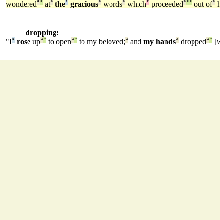
wondered
ª
°
at
ª
the
¹
gracious
ª
words
ª
which
²
proceeded
ª
°
°
out of
ª
h
dropping:
"I
¹
rose
up
ª
°
to open
ª
°
to my beloved;
ª
and
my hands
ª
dropped
ª
°
[
w