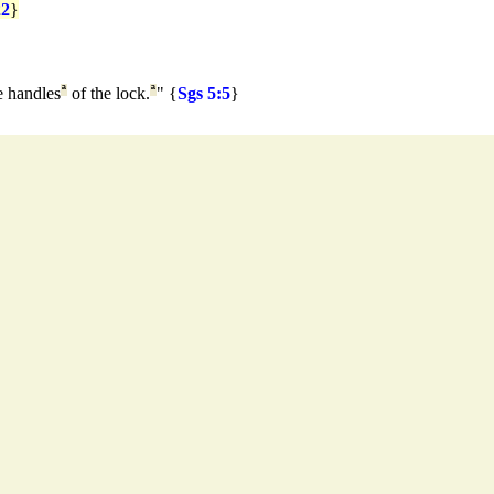
22
}
e handles
ª
of the lock.
ª
" {
Sgs 5:5
}