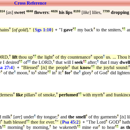
Cross Reference
314
[
as
]
sweet
4840
flowers
:
4026
his lips
8193
[
like
] lilies,
7799
dropping
hains
ª
[
of gold
]." {
Sgs 1:10
}
+
"I
gave
ª
°
my back
ª
to the smiters,
ª
°
a
RD,
ª
lift
thou up
ª
°
the light
ª
of thy countenance
ª
upon
¹
us. ... Thou 
e I desired
ª
°
of
¹
¹
the LORD,
ª
that will I
seek
²
°
after;
¹
that I may
dwel
a 27:4
}
+
"Blessed
ª
[
is
] the people
ª
that
know
ª
°
the joyful sound:
r
ª
of the
¹
moon,
ª
to
ª
shine
ª
°
in
ª
it:
ª
for
ª
the
¹
glory
ª
of God
ª
did lighten
derness
ª
like
pillars
ª
of smoke,
ª
perfumed
ª
°
with myrrh
ª
and frankinc
 milk
ª
[
are
] under
¹
thy tongue;
ª
and
the smell
ª
of thy garments
ª
[
is
] l
d
ª
hath blessed
ª
°
thee for ever.
ª
" {
Psa 45:2
}
+
"The Lord
ª
GOD
ª
hath
h
ª
°
morning
ª
by morning,
ª
he wakeneth
ª
°
mine ear
ª
to hear
ª
°
as t