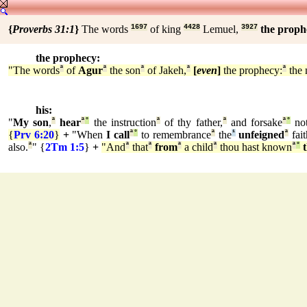
{
Proverbs 31:1
}
The words
1697
of king
4428
Lemuel,
3927
the proph
the prophecy:
"The words
ª
of
Agur
ª
the son
ª
of Jakeh,
ª
[
even
]
the prophecy:
ª
the
his:
"
My son
,
ª
hear
ª
°
the instruction
ª
of thy father,
ª
and forsake
ª
°
no
{
Prv 6:20
}
+
"When
I call
ª
°
to remembrance
ª
the
¹
unfeigned
ª
fait
also.
ª
" {
2Tm 1:5
}
+
"And
ª
that
ª
from
ª
a child
ª
thou hast known
ª
°