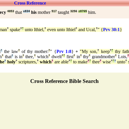
Cross Reference
ecy
4853
that
x834
his
mother
517
taught
3256
z8765
him.
 man
ª
spake
ª
°
unto Ithiel,
ª
even unto Ithiel
ª
and Ucal,
ª
" {
Prv 30:1
}
t
¹
the law
ª
of thy mother:
ª
" {
Prv 1:8
}
+
"My son,
ª
keep
ª
°
thy fath
h
ª
that
¹
is in
ª
thee,
ª
which
ª
dwelt
ª
°
first
ª
in
ª
thy
ª
grandmother
ª
Lois,
the
¹
holy
ª
scriptures,
ª
which
²
are able
ª
°
to make
²
°
thee
²
wise
ª
°
¹
unto
ª
s
Cross Reference Bible Search