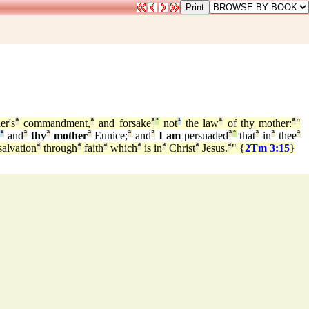
er's
ª
commandment,
ª
and forsake
ª
°
not
¹
the law
ª
of thy mother:
ª
"
²
¹
and
ª
thy
ª
mother
ª
Eunice;
ª
and
ª
I am
persuaded
ª
°
that
ª
in
ª
thee
ª
alvation
ª
through
ª
faith
ª
which
ª
is in
ª
Christ
ª
Jesus.
ª
" {
2Tm 3:15
}