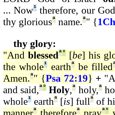
¹
... Now
therefore, our God
ª
ª
thy glorious
name.
" {
1Ch
thy glory:
ª
°
"And
blessed
[
be
] his gl
¹
ª
the whole
earth
be filled
ª
Amen.
" {
Psa 72:19
}
+
"
ª
°
ª
ª
and said,
Holy
,
holy,
ho
¹
ª
ª
whole
earth
[
is
] full
of hi
ª
ª
ª
°
manner
therefore
pray
y