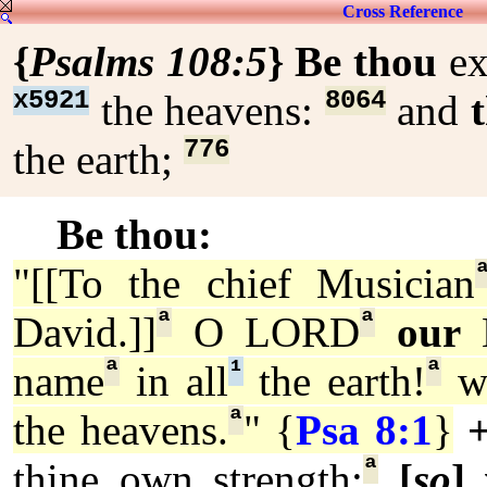
Cross Reference
{
Psalms 108:5
}
Be thou
ex
x5921
8064
the heavens:
and
776
the earth;
Be thou:
"[[To the chief Musician
ª
ª
David.]]
O LORD
our
L
ª
¹
ª
name
in all
the earth!
w
ª
the heavens.
" {
Psa 8:1
}
ª
thine own strength:
[
so
] 