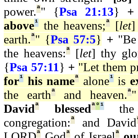
ª
power.
" {
Psa 21:13
}
+
¹
ª
above
the heavens;
[
let
ª
earth.
" {
Psa 57:5
}
+
"Be
ª
the heavens:
[
let
] thy glo
{
Psa 57:11
}
+
"Let them p
¹
ª
¹
for
his name
alone
is
e
ª
ª
the earth
and heaven.
"
ª
ª
°
¹
David
blessed
the
ª
congregation:
and David
ª
ª
ª
LORD
God
of Israel
ou