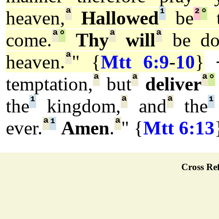
ª
¹
²
°
heaven,
Hallowed
be
t
ª
°
ª
ª
come.
Thy
will
be do
ª
heaven.
" {
Mtt 6:9
-
10
}
ª
ª
ª
°
temptation,
but
deliver
¹
ª
ª
¹
the
kingdom,
and
the
ª
¹
ª
ever.
Amen
.
" {
Mtt 6:13
Cross Ref