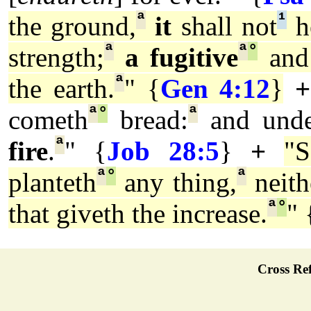
ª
¹
the ground,
it
shall not
h
ª
ª
°
strength;
a fugitive
and
ª
the earth.
" {
Gen 4:12
}
+
ª
°
ª
cometh
bread:
and unde
ª
fire
.
" {
Job 28:5
}
+
"
ª
°
ª
planteth
any thing,
neith
ª
°
that giveth the increase.
" 
Cross Ref