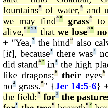
ª
ª
fountains
of water,
and u
ª
°
ª
we may find
grass
to 
ª
°
¹
¹
ª
°
alive,
that
we lose
no
¹
ª
+
"Yea,
the hind
also cal
¹
¹
[
it
], because
there was
n
ª
°
¹
did stand
in
the high pla
ª
ª
like dragons;
their
eyes
¹
ª
no
grass.
" {
Jer 14:5
-
6
}
ª
¹
the field:
for
the pasture
¹
ª
ª
°
for
the tree
beareth
her 