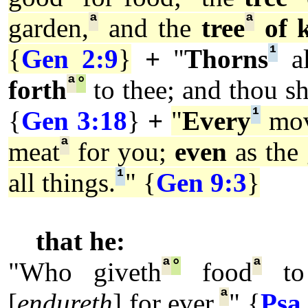
ª
ª
garden,
and the
tree
of 
¹
{
Gen 2:9
}
+
"
Thorns
al
ª
°
forth
to thee; and thou sh
¹
{
Gen 3:18
}
+
"
Every
mov
ª
meat
for you;
even
as the
¹
all things.
" {
Gen 9:3
}
that he:
ª
°
ª
"Who giveth
food
to 
ª
[
endureth
] for ever.
" {
Psa