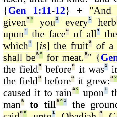
{
Gen 1:11
-
12
}
+
"And
ª
°
¹
¹
given
you
every
herb
¹
ª
¹
upon
the face
of all
the
¹
ª
which
[
is
] the fruit
of a 
ª
°
ª
shall be
for meat.
" {
Gen
ª
ª
¹
the field
before
it was
in
ª
ª
ª
the field
before
it grew:
ª
°
¹
caused it to rain
upon
th
ª
ª
°
¹
man
to till
the groun
ª
°
¹
ª
said
unto
Obadiah,
G