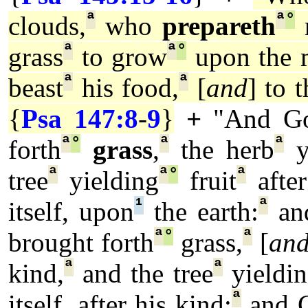
ª
ª
°
clouds,
who
prepareth
r
ª
ª
°
grass
to grow
upon the 
ª
ª
beast
his food,
[
and
] to 
{
Psa 147:8
-
9
}
+
"And G
ª
°
ª
ª
forth
grass
,
the herb
y
ª
ª
°
ª
tree
yielding
fruit
after
¹
ª
itself, upon
the earth:
and
ª
°
ª
brought forth
grass,
[
an
ª
ª
kind,
and the tree
yieldi
ª
itself, after his kind:
and 