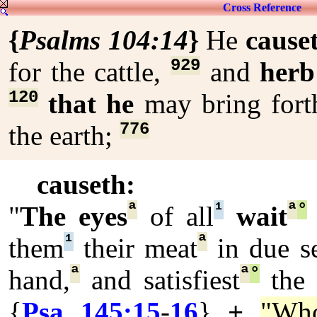
Cross Reference
{
Psalms 104:14
}
He
cause
929
for the cattle,
and
herb
120
that he
may bring for
776
the earth;
causeth:
ª
¹
ª
°
"
The eyes
of all
wait
¹
ª
them
their meat
in due s
ª
ª
°
hand,
and satisfiest
the 
{
Psa 145:15
-
16
}
+
"W