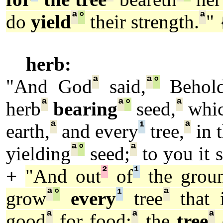
ª
°
ª
do
yield
their strength.
" 
herb:
ª
ª
°
"And God
said,
Behold
ª
ª
°
ª
herb
bearing
seed,
whi
ª
¹
ª
earth,
and every
tree,
in 
ª
°
ª
yielding
seed;
to you it s
²
¹
+
"And out
of
the grou
ª
°
¹
ª
grow
every
tree
that i
ª
ª
ª
good
for food;
the
tree
o