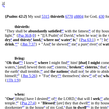
{
Psalms 42:2
}
My soul
5315
thirsteth
6770
z8804
for God,
430
fo
thirsteth:
"They shall be
abundantly
satisfied
ª
°
with the fatness
ª
¹
of thy hous
light.
ª
" {
Psa 36:8
-
9
}
+
"[[A Psalm
ª
of David,
ª
when he was
¹
in the 
dry
ª
and thirsty
ª
land,
ª
where no
ª
water
ª
is
;" {
Psa 63:1
}
+
"
²
In
ª
drink
.
ª
°
" {
Jhn 7:37
}
+
"And
ª
he shewed
ª
°
me
ª
a pure
ª
river
ª
of
wat
living:
"
Oh that
ª
°
¹
I knew
ª
°
where
I might find
ª
°
him!
[
that
] I might
com
waters,
ª
[
and
] hewed them out
ª
°
cisterns,
ª
broken
ª
°
cisterns
,
ª
that
¹
c
the earth
ª
shall tremble,
ª
°
and
the nations
ª
shall not
¹
be able to abid
himself;
ª
" {
Jhn 5:26
}
+
"For
ª
they
²
°
¹
themselves
²
shew
ª
°
of
ª
us
ª
wh
{
1Th 1:9
}
when:
"
One
ª
[
thing
] have I desired
ª
°
of
¹
¹
the LORD,
ª
that will I
seek
²
°
afte
temple.
ª
" {
Psa 27:4
}
+
"
Blessed
ª
[
are
] they that dwell
ª
°
in thy hous
doorkeeper
ª
°
in the house
ª
of my God,
ª
than
to dwell
ª
°
¹
in the tents
ª