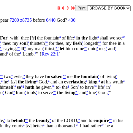
ppear
7200
z8735
before
6440
God?
430
For
¹
with
¹
thee [
is
] the fountain
ª
of life:
ª
in thy
light
ª
shall we see
ª
°
°
thee: my
soul
ª
thirsteth
ª
°
for thee, my
flesh
ª
longeth
ª
°
for thee in a
ª
°
saying,
ª
°
If
ª
any man
ª
thirst,
ª
°
let
him come
ª
°
unto
ª
me,
ª
and
ª
and
ª
of the
¹
Lamb.
ª
" {
Rev 22:1
}
ª
°
two
ª
evils;
ª
they have
forsaken
ª
°
me
the fountain
ª
of living
ª
,
ª
he
¹
[
is
]
the living
ª
God,
ª
and an
everlasting
ª
king
:
ª
at
his wrath
ª
¹
himself;
ª
so
ª
²
hath
he given
ª
°
to
¹
the
¹
Son
ª
to have
ª
°
life
ª
in
ª
to
ª
God
ª
from
ª
idols
ª
to serve
ª
°
the living
ª
°
and
ª
true
ª
God;
ª
"
fe,
ª
to
behold
ª
°
the
beauty
ª
of the LORD,
ª
and to
enquire
ª
°
in his
in thy courts
ª
[
is
] better
ª
than a thousand.
ª
¹
I had rather
ª
°
be a