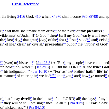
Cross Reference
r the
living
2416
God:
410
when
x4970
shall I come
935
z8799
and a
e;
ª
and thou
shalt make them drink
ª
°
of the river
ª
of
thy pleasures
.
ª
...
wilderness
ª
of Judah.]]
ª
O God,
ª
thou
¹
[
art
] my God;
ª
early
will I seek
ª
the
¹
last
ª
day,
ª
that great
ª
[
day
] of the
¹
feast,
ª
Jesus
ª
stood
ª
°
and
ª
cried
,
er
ª
of life,
ª
clear
ª
as
ª
crystal,
ª
proceeding
ª
°
out of
ª
the
¹
throne
ª
of God
ª
e
ª
°
[
even
] to
¹
his seat!
ª
" {
Job 23:3
}
+
"
For
¹
my
people
ª
have committed
an hold
ª
°
no
¹
water.
ª
" {
Jer 2:13
}
+
"But the LORD
ª
[
is
] the
true
ª
God
e
ª
°
his indignation.
ª
" {
Jer 10:10
}
+
"For
ª
as
ª
the
¹
Father
ª
hath
ª
°
life
ª
in
ª
at
manner
ª
of entering in
ª
we had
ª
°
°
°
unto
ª
you,
ª
and
ª
how
ª
ye
turned
ª
°
r;
¹
that I may
dwell
ª
°
in the house
ª
of the LORD
ª
all
¹
the days
ª
of my li
e:
ª
they will
be still
¹
praising
ª
°
thee. Selah.
ª
" {
Psa 84:4
}
+
"
For
¹
a day
ª
of wickedness.
ª
" {
Psa 84:10
}