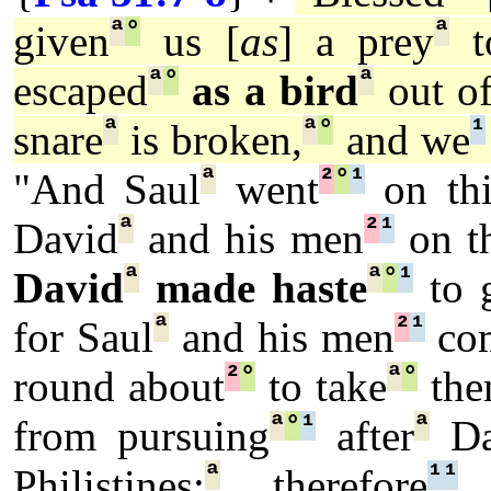
ª
°
ª
given
us [
as
] a prey
to
ª
°
ª
escaped
as a bird
out of
ª
ª
°
¹
snare
is broken,
and we
ª
²
°
¹
"And Saul
went
on thi
ª
²
¹
David
and his men
on th
ª
ª
°
¹
David
made haste
to 
ª
²
¹
for Saul
and his men
co
²
°
ª
°
round about
to take
them
ª
°
¹
ª
from pursuing
after
Da
ª
¹
¹
Philistines:
therefore
t