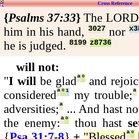
Cross Reference
{
Psalms 37:33
}
The LOR
3027
x3
him in his hand,
nor
8199
z8736
he is judged.
will not:
ª
°
"
I will
be glad
and rejoic
ª
°
¹
ª
considered
my trouble;
ª
adversities;
... And hast no
ª
°
the enemy:
thou hast
se
ª
°
{
Psa 31:7
-
8
}
+
"Blessed