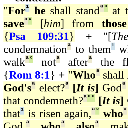
¹
ª
°
"
For
he
shall stand
at t
ª
°
save
[
him
] from
thos
{
Psa 109:31
}
+
"[
Th
ª
¹
condemnation
to them
wh
ª
°
ª
ª
walk
not
after
the fl
ª
{
Rom 8:1
}
+
"
Who
shall 
ª
ª
ª
God's
elect?
[
It is
]
God
ª
°
°
that condemneth?
[
It is
]
¹
ª
°
ª
that
is risen again,
who
ª
ª
ª
God,
who
also
maket