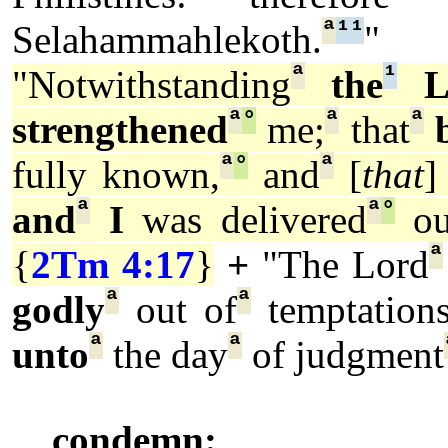
ª
¹
¹
Selahammahlekoth.
"
ª
¹
"Notwithstanding
the
L
ª
°
ª
ª
strengthened
me;
that
ª
°
ª
fully known,
and
[
that
]
ª
ª
°
and
I
was delivered
ou
ª
{
2Tm 4:17
}
+
"The Lord
ª
ª
godly
out of
temptations
ª
ª
unto
the day
of judgment
condemn: