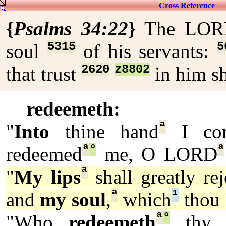
Cross Reference
{
Psalms 34:22
}
The LO
5315
5
soul
of his servants:
2620
z8802
that trust
in him sh
redeemeth:
ª
"
Into
thine hand
I co
ª
°
ª
redeemed
me, O LORD
ª
"
My lips
shall greatly rej
ª
¹
and
my soul
,
which
thou 
ª
°
"Who
redeemeth
thy l