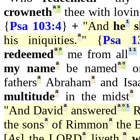
ª
°
crowneth
thee with lovi
¹
{
Psa 103:4
}
+
"And
he
s
ª
his iniquities.
" {
Psa 1
ª
°
¹
¹
redeemed
me from all
ª
ª
°
my name
be named
on
ª
ª
fathers
Abraham
and Isa
ª
ª
multitude
in the midst
o
ª
ª
°
¹
"And David
answered
R
ª
ª
the sons
of Rimmon
the B
ª
ª
[
As
] the LORD
liveth,
w