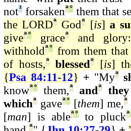
¹
ª
°
not
forsaken
them that s
ª
ª
the LORD
God
[
is
]
a s
ª
°
ª
give
grace
and glory:
ª
°
withhold
from them tha
ª
ª
of hosts,
blessed
[
is
] t
ª
{
Psa 84:11
-
12
}
+
"My
s
ª
°
ª
ª
know
them,
and
they
ª
ª
°
ª
which
gave
[
them
] me,
ª
°
ª
[
man
] is able
to pluck
ª
hand.
" {
Jhn 10:27
-
29
}
+