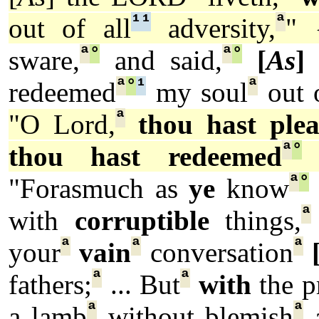
¹
¹
ª
out of all
adversity,
" 
ª
°
ª
°
sware,
and said,
[
As
]
ª
°
¹
ª
redeemed
my soul
out o
ª
"O Lord,
thou hast ple
ª
°
thou hast redeemed
m
ª
°
"Forasmuch as
ye
know
ª
with
corruptible
things,
ª
ª
ª
your
vain
conversation
ª
ª
fathers;
... But
with
the p
ª
ª
a lamb
without blemish