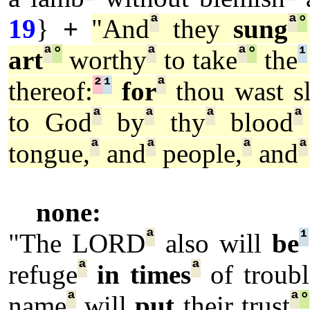
ª
ª
°
19
}
+
"And
they
sung
ª
°
ª
ª
°
¹
art
worthy
to take
the
²
¹
ª
thereof:
for
thou wast sl
ª
ª
ª
ª
to God
by
thy
blood
ª
ª
ª
ª
tongue,
and
people,
and
none:
ª
¹
"The LORD
also will
be
ª
ª
refuge
in times
of troubl
ª
ª
°
name
will
put
their trust