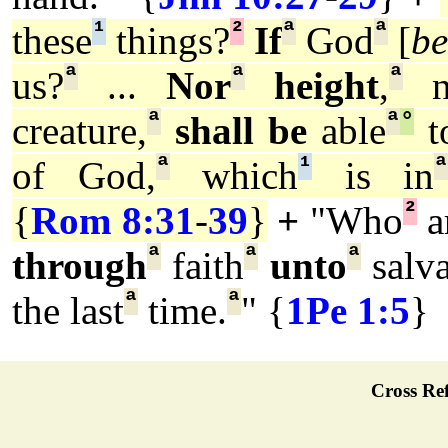
¹
²
ª
ª
these
things?
If
God
[
b
ª
ª
ª
us?
...
Nor
height
,
n
ª
ª
°
creature,
shall be
able
t
ª
¹
ª
of God,
which
is in
²
{
Rom 8:31
-
39
}
+
"Who
a
ª
ª
ª
through
faith
unto
salva
ª
ª
the last
time.
" {
1Pe 1:5
}
Cross Ref