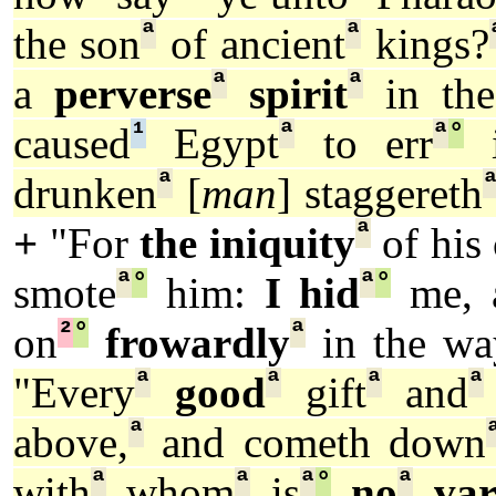
ª
ª
the son
of ancient
kings?
ª
ª
a
perverse
spirit
in the
¹
ª
ª
°
caused
Egypt
to err
i
ª
drunken
[
man
] staggereth
ª
+
"For
the iniquity
of his
ª
°
ª
°
smote
him:
I hid
me, 
²
°
ª
on
frowardly
in the wa
ª
ª
ª
ª
"Every
good
gift
and
ª
above,
and cometh down
ª
ª
ª
°
ª
with
whom
is
no
var