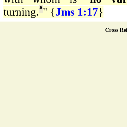
ª
turning.
" {
Jms 1:17
}
Cross Ref