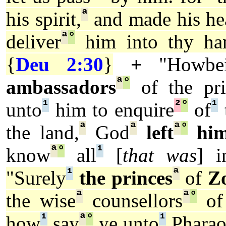
ª
his spirit,
and made his he
ª
°
deliver
him into thy ha
{
Deu 2:30
}
+
"Howbei
ª
°
ambassadors
of the pri
¹
²
°
¹
unto
him to enquire
of
ª
ª
ª
°
the land,
God
left
hi
ª
°
¹
know
all
[
that was
] i
¹
ª
"Surely
the princes
of
Z
ª
ª
°
the wise
counsellors
of
¹
ª
°
¹
how
say
ye unto
Pharao