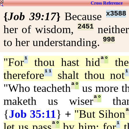
Cross Reference
x3588
{
Job 39:17
}
Because
2451
her of wisdom,
neithe
998
to her understanding.
¹
ª
°
"For
thou hast hid
thei
¹
¹
¹
therefore
shalt thou not
ª
°
"Who teacheth
us more th
ª
°
maketh us wiser
than
{
Job 35:11
}
+
"But Sihon
ª
°
¹
let us pass
by him: for
t