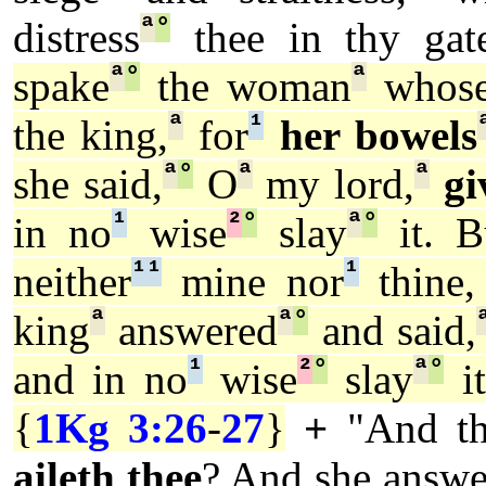
ª
°
distress
thee in thy gate
ª
°
ª
spake
the woman
whos
ª
¹
the king,
for
her bowels
ª
°
ª
ª
she said,
O
my lord,
gi
¹
²
°
ª
°
in no
wise
slay
it. B
¹
¹
¹
neither
mine nor
thine,
ª
ª
°
king
answered
and said,
¹
²
°
ª
°
and in no
wise
slay
it
{
1Kg 3:26
-
27
}
+
"And th
aileth thee
? And she answe