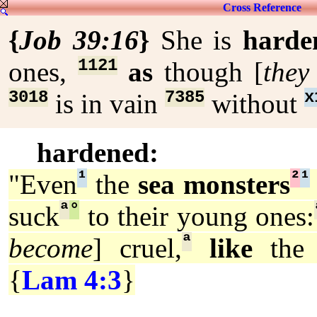
Cross Reference
{
Job 39:16
}
She is
harde
1121
ones,
as
though [
they
3018
7385
x
is in vain
without
hardened:
¹
²
¹
"Even
the
sea monsters
ª
°
suck
to their young ones:
ª
become
] cruel,
like
the o
{
Lam 4:3
}