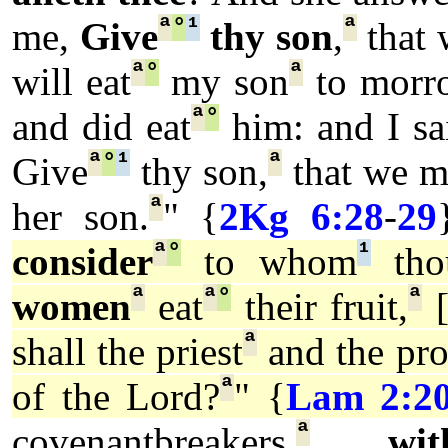
ª
°
¹
ª
me,
Give
thy son
,
that 
ª
°
ª
will eat
my son
to morr
ª
°
and did eat
him: and I sa
ª
°
¹
ª
Give
thy son,
that we m
ª
her son.
" {
2Kg 6:28
-
29
ª
°
¹
consider
to whom
tho
ª
ª
°
ª
women
eat
their fruit,
ª
shall the priest
and the pro
ª
of the Lord?
" {
Lam 2:2
ª
covenantbreakers,
wi