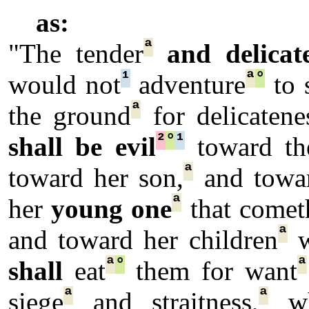
as:
ª
"The tender
and delicat
¹
ª
°
would not
adventure
to 
ª
the ground
for delicatene
²
°
¹
shall be evil
toward th
ª
toward her son,
and towar
ª
her
young one
that comet
ª
and toward her children
w
ª
°
ª
shall
eat
them for want
ª
ª
siege
and straitness,
wh