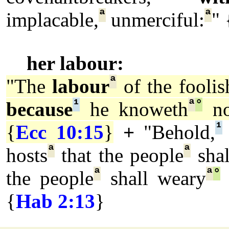
ª
ª
implacable,
unmerciful:
" 
her labour:
ª
"The
labour
of the foolis
¹
ª
°
because
he knoweth
no
¹
{
Ecc 10:15
}
+
"Behold,
ª
ª
hosts
that the people
shal
ª
ª
°
the people
shall weary
{
Hab 2:13
}