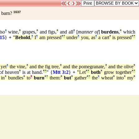
y barn?
1637
lso
¹
wine,
ª
grapes,
ª
and figs,
ª
and all
¹
[
manner of
]
burdens
,
ª
which
15
}
+
"
Behold
,
¹
I
¹
am pressed
ª
°
under
¹
you, as
¹
a cart
ª
is pressed
ª
°
yet
¹
the vine,
ª
and the fig tree,
ª
and the pomegranate,
ª
and the olive
ª
of heaven
ª
is at hand.
ª
°
" {
Mtt 3:2
}
+
"Let
ª
°
both
ª
grow together
ª
°
in
ª
bundles
ª
to
²
burn
ª
°
them:
ª
but
ª
gather
ª
°
the
¹
wheat
ª
into
ª
my
ª