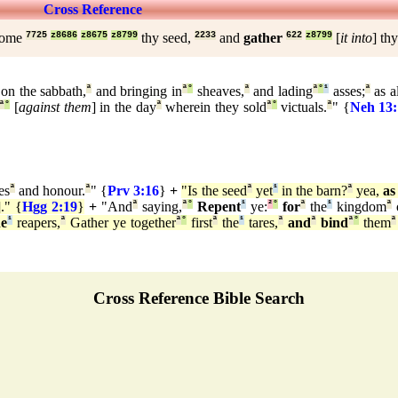
Cross Reference
 home
7725
z8686
z8675
z8799
thy seed,
2233
and
gather
622
z8799
[
it into
] th
on the sabbath,
ª
and bringing in
ª
°
sheaves,
ª
and lading
ª
°
¹
asses;
ª
as a
ª
°
[
against them
] in the day
ª
wherein they sold
ª
°
victuals.
ª
" {
Neh 13:
es
ª
and honour.
ª
" {
Prv 3:16
}
+
"Is the seed
ª
yet
¹
in the barn?
ª
yea,
as
]." {
Hgg 2:19
}
+
"And
ª
saying,
ª
°
Repent
¹
ye:
²
°
for
ª
the
¹
kingdom
ª
he
¹
reapers,
ª
Gather ye together
ª
°
first
ª
the
¹
tares,
ª
and
ª
bind
ª
°
them
ª
Cross Reference Bible Search