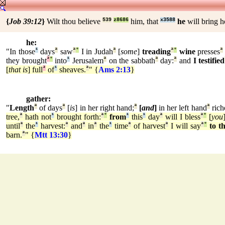
{
Job 39:12
}
Wilt thou believe
539
z8686
him, that
x3588
he
will bring
he:
"In those
¹
days
ª
saw
ª
°
I in Judah
ª
[
some
]
treading
ª
°
wine
presses
ª
they brought
²
°
into
¹
Jerusalem
ª
on the sabbath
ª
day:
ª
and
I testified
[
that is
] full
²
of
¹
sheaves.
ª
" {
Ams 2:13
}
gather:
"
Length
ª
of days
ª
[
is
] in her right hand;
ª
[
and
]
in her left hand
ª
rich
tree,
ª
hath not
¹
brought forth:
ª
°
from
¹
this
¹
day
ª
will I bless
ª
°
[
you
until
ª
the
¹
harvest:
ª
and
ª
in
ª
the
¹
time
ª
of harvest
ª
I will say
ª
°
to t
barn.
ª
" {
Mtt 13:30
}