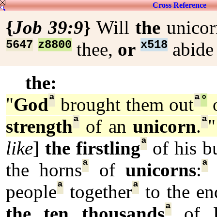
Cross Reference
{
Job 39:9
}
Will
the
unico
5647
z8800
x518
thee,
or
abid
the:
ª
ª
°
"
God
brought them out
o
ª
ª
strength
of an
unicorn
.
"
ª
like
]
the firstling
of his b
ª
ª
the horns
of
unicorns
:
ª
ª
people
together
to the en
ª
the ten thousands
of E