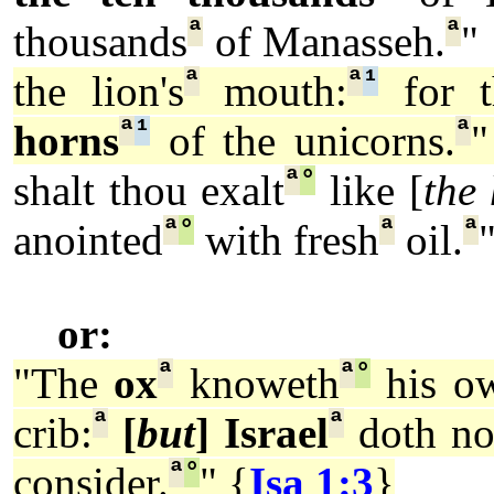
ª
ª
thousands
of Manasseh.
"
ª
ª
¹
the lion's
mouth:
for t
ª
¹
ª
horns
of the unicorns.
"
ª
°
shalt thou exalt
like [
the
ª
°
ª
ª
anointed
with fresh
oil.
or:
ª
ª
°
"The
ox
knoweth
his ow
ª
ª
crib:
[
but
] Israel
doth no
ª
°
consider.
" {
Isa 1:3
}