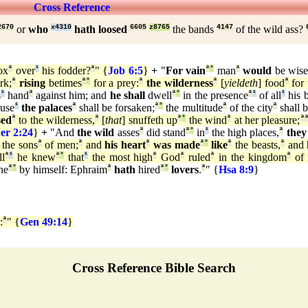
Cross Reference
2670
or
who
x4310
hath loosed
6605
z8765
the bands
4147
of the wild ass?
ox
ª
over
¹
his fodder?
ª
" {
Job 6:5
}
+
"
For vain
ª
°
man
ª
would
be wise
rk;
ª
rising
betimes
ª
°
for a prey:
ª
the wilderness
ª
[
yieldeth
] food
ª
for 
s
¹
hand
ª
against him; and
he shall
dwell
ª
°
in the presence
ª
¹
of all
¹
his b
use
¹
the palaces
ª
shall be forsaken;
ª
°
the multitude
ª
of the city
ª
shall b
sed
ª
to the wilderness,
ª
[
that
] snuffeth up
ª
°
the wind
ª
at her pleasure;
ª
er 2:24
}
+
"And
the wild
asses
ª
did stand
ª
°
in
¹
the high places,
ª
they
the sons
ª
of men;
ª
and
his heart
ª
was made
ª
°
like
ª
the beasts,
ª
and 
ll
ª
¹
he knew
ª
°
that
¹
the most high
ª
God
ª
ruled
ª
in the kingdom
ª
of 
ne
ª
°
by himself: Ephraim
ª
hath
hired
ª
°
lovers
.
ª
" {
Hsa 8:9
}
:
ª
" {
Gen 49:14
}
Cross Reference Bible Search