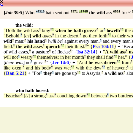
{
Job 39:5
}
Who
x4310
hath sent out
7971
z8765
the wild
ass
6501
free?
the wild:
"Doth the wild ass
ª
bray
ª
°
when he hath grass
?
ª
or
¹
loweth
ª
°
the 
"Behold,
¹
[
as
]
wild asses
ª
in the desert,
ª
go they forth
ª
°
to their wo
wild
ª
man;
ª
his hand
ª
[
will be
] against every man,
¹
and every man'
field:
ª
the wild
asses
ª
quench
ª
°
their thirst.
ª
" {
Psa 104:11
}
+
"Beca
of wild asses,
ª
a pasture
ª
of flocks;
ª
" {
Isa 32:14
}
+
"
A wild ass
ª
u
will not
¹
weary
ª
°
themselves; in her month
ª
they shall find
ª
°
her." {
J
[
there was
] no
¹
grass.
ª
" {
Jer 14:6
}
+
"And
he was driven
ª
°
from
ª
like oxen,
ª
and his body
ª
was wet
ª
°
with the dew
ª
¹
of heaven;
ª
ti
{
Dan 5:21
}
+
"For
¹
they
¹
are gone up
ª
°
to Assyria,
ª
a wild
ass
ª
alo
who hath loosed:
"Issachar
ª
[
is
] a strong
ª
ass
ª
couching down
ª
°
between
¹
two burdens