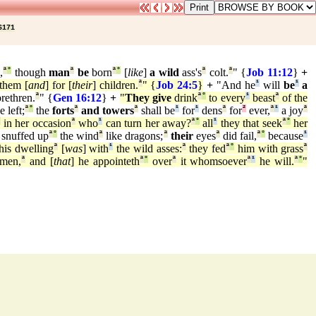
6171
,
ª
°
though
man
ª
be
born
ª
°
[
like
]
a wild
ass's
ª
colt.
ª
" {
Job 11:12
}
+
them [
and
] for [
their
] children.
ª
" {
Job 24:5
}
+
"And he
¹
will
be
¹
a
rethren.
ª
" {
Gen 16:12
}
+
"
They give
drink
ª
°
to every
¹
beast
ª
of the
e left;
ª
°
the
forts
ª
and towers
ª
shall be
¹
for
¹
dens
ª
for
²
ever,
ª
¹
a joy
ª
ª
in her occasion
ª
who
¹
can turn her away?
ª
°
all
¹
they that seek
ª
°
her
snuffed up
ª
°
the wind
ª
like dragons;
ª
their
eyes
ª
did fail,
ª
°
because
¹
his dwelling
ª
[
was
] with
¹
the wild asses:
ª
they fed
ª
°
him with grass
ª
men,
ª
and [
that
] he appointeth
ª
°
over
ª
it whomsoever
ª
¹
he will.
ª
°
"