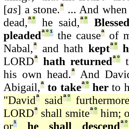
ª
[
as
] a stone.
... And when
ª
°
ª
°
dead,
he said,
Blesse
ª
°
¹
ª
pleaded
the cause
of m
ª
ª
°
Nabal,
and hath
kept
hi
ª
ª
°
LORD
hath returned
t
ª
his own head.
And Davi
ª
ª
°
Abigail,
to take
her
to h
ª
ª
°
"David
said
furthermore
ª
ª
°
LORD
shall smite
him; o
¹
ª
°
or
he shall descend