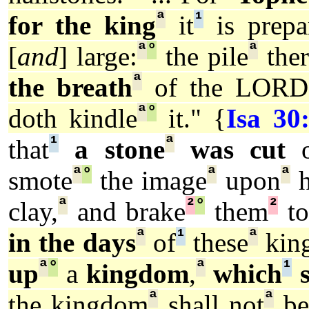
ª
¹
for the king
it
is prepa
ª
°
ª
[
and
] large:
the pile
ther
ª
the breath
of the LORD
ª
°
doth kindle
it." {
Isa 30
¹
ª
that
a stone
was cut
o
ª
°
ª
ª
smote
the image
upon
h
ª
²
°
²
clay,
and brake
them
to
ª
¹
ª
in the days
of
these
kin
ª
°
ª
¹
up
a
kingdom
,
which
s
ª
ª
the kingdom
shall not
be 