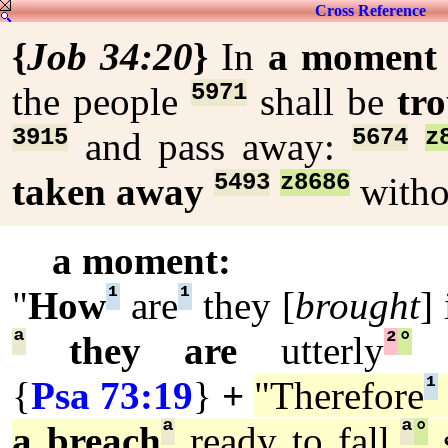
Cross Reference
{
Job 34:20
}
In
a moment
5971
the people
shall be
tr
3915
5674
z
and pass away:
5493
z8686
taken away
with
a moment:
¹
¹
"
How
are
they [
brought
]
ª
²
°
they are
utterly
c
¹
{
Psa 73:19
}
+
"Therefore
ª
ª
°
a breach
ready to fall,
s