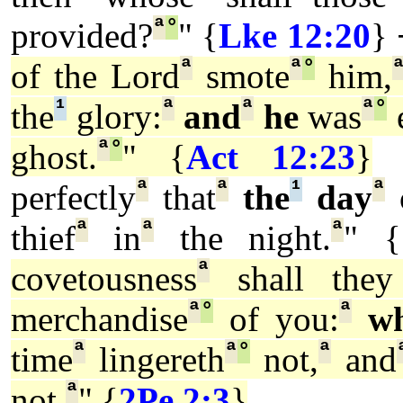
ª
°
provided?
" {
Lke 12:20
}
ª
ª
°
of the Lord
smote
him,
¹
ª
ª
ª
°
the
glory:
and
he
was
e
ª
°
ghost.
" {
Act 12:23
}
ª
ª
¹
ª
perfectly
that
the
day
o
ª
ª
ª
thief
in
the night.
" {
ª
covetousness
shall the
ª
°
ª
merchandise
of you:
w
ª
ª
°
ª
time
lingereth
not,
and
ª
not.
" {
2Pe 2:3
}