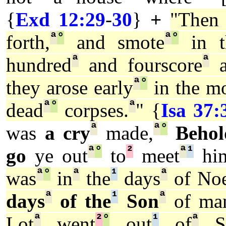
{
Exd 12:29
-
30
}
+
"The
ª
°
ª
°
forth,
and smote
in t
ª
ª
hundred
and fourscore
a
ª
°
they arose early
in the m
ª
°
ª
dead
corpses.
" {
Isa 37:
ª
ª
°
was
a cry
made,
Behol
ª
°
²
ª
¹
go
ye out
to
meet
hi
ª
°
ª
¹
ª
was
in
the
days
of Noe
ª
¹
ª
days
of the
Son
of ma
ª
²
°
¹
ª
Lot
went
out
of
S