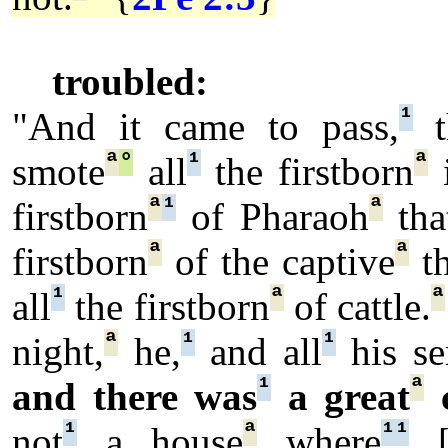
troubled:
¹
"And it came to pass,
t
ª
°
¹
ª
smote
all
the firstborn
i
ª
¹
ª
firstborn
of Pharaoh
tha
ª
ª
firstborn
of the captive
th
¹
ª
ª
all
the firstborn
of cattle.
ª
¹
¹
night,
he,
and all
his se
¹
ª
and there was
a great
c
¹
ª
¹
¹
not
a house
where