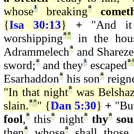
¹
ª
whose
breaking
comet
{
Isa 30:13
}
+
"And it
ª
°
worshipping
in the hou
ª
Adrammelech
and Shareze
ª
¹
ª
sword;
and they
escaped
ª
ª
Esarhaddon
his son
reign
ª
"In that night
was Belshaz
ª
°
slain.
" {
Dan 5:30
}
+
"Bu
ª
ª
ª
ª
fool
,
this
night
thy
sou
ª
ª
then
whose
shall those 