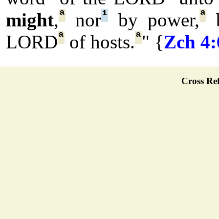
ª
¹
ª
might
,
nor
by power,
b
ª
ª
LORD
of hosts.
" {
Zch 4:
Cross Ref