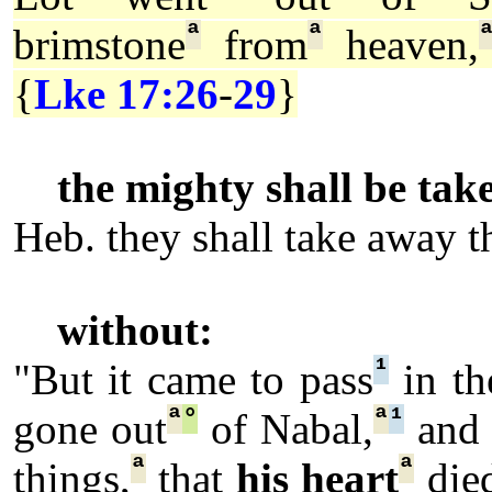
ª
ª
brimstone
from
heaven,
{
Lke 17:26
-
29
}
the mighty shall be tak
Heb. they shall take away 
without:
¹
"But it came to pass
in th
ª
°
ª
¹
gone out
of Nabal,
and 
ª
ª
things,
that
his heart
die