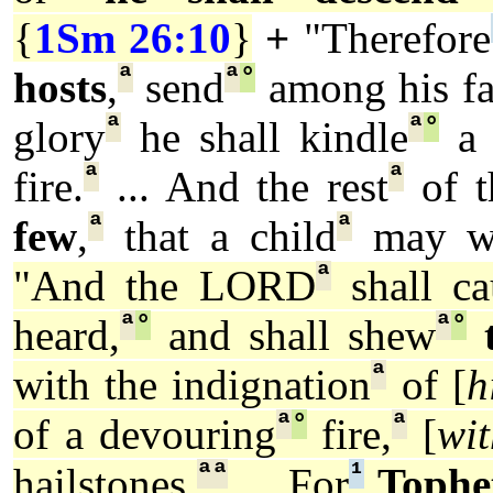
{
1Sm 26:10
}
+
"Therefore
ª
ª
°
hosts
,
send
among his fa
ª
ª
°
glory
he shall kindle
a 
ª
ª
fire.
... And the rest
of t
ª
ª
few
,
that a child
may wr
ª
"And the LORD
shall ca
ª
°
ª
°
heard,
and shall shew
ª
with the indignation
of [
h
ª
°
ª
of a devouring
fire,
[
wit
ª
ª
¹
hailstones.
... For
Tophe