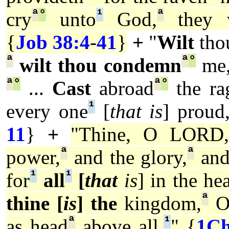
ª
°
¹
ª
cry
unto
God,
they 
{
Job 38:4
-
41
}
+
"
Wilt
tho
ª
ª
°
wilt thou condemn
me,
ª
°
ª
°
...
Cast
abroad
the ra
¹
every one
[
that is
] proud
11
}
+
"Thine, O LORD,
ª
ª
power,
and the glory,
an
¹
¹
for
all
[
that
is
] in the he
ª
thine [
is
] the
kingdom,
O
ª
¹
as head
above all.
" {
1Ch