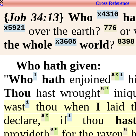
Cross Reference
x4310
{
Job 34:13
}
Who
ha
x5921
776
over the earth?
or
x3605
8398
the whole
world
?
Who hath given:
¹
ª
°
¹
"
Who
hath
enjoined
hi
ª
°
Thou
hast wrought
iniqu
¹
wast
thou when
I
laid t
ª
°
¹
declare,
if
thou
has
ª
°
ª
provideth
for the raven
h