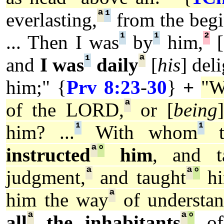
ª
¹
everlasting,
from the begi
¹
¹
²
... Then I was
by
him,
[
¹
ª
and
I was
daily
[
his
] deli
him;" {
Prv 8:23
-
30
}
+
"
ª
of the LORD,
or [
being
¹
¹
him? ...
With whom
t
ª
°
instructed
him
, and t
ª
ª
°
judgment,
and taught
hi
ª
him the way
of understan
ª
ª
°
all
the inhabitants
of 