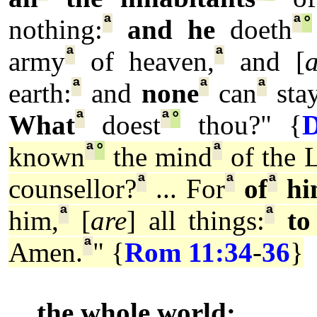
ª
ª
°
nothing:
and he
doeth
ª
ª
army
of heaven,
and [
ª
ª
ª
earth:
and
none
can
sta
ª
ª
°
What
doest
thou?" {
ª
°
ª
known
the mind
of the 
ª
ª
ª
counsellor?
... For
of
hi
ª
ª
him,
[
are
] all things:
t
ª
Amen.
" {
Rom 11:34
-
36
}
the whole world: