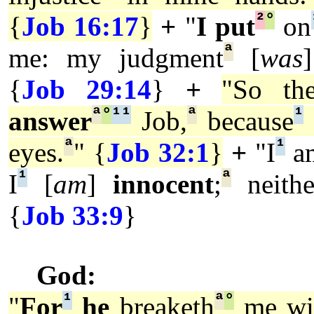
²
°
{
Job 16:17
}
+
"
I put
on
ª
me: my judgment
[
was
{
Job 29:14
}
+
"So the
ª
°
¹
¹
ª
¹
answer
Job,
because
ª
¹
eyes.
" {
Job 32:1
}
+
"I
a
¹
ª
I
[
am
]
innocent
;
neithe
{
Job 33:9
}
God:
¹
ª
°
"
For
he
breaketh
me wit