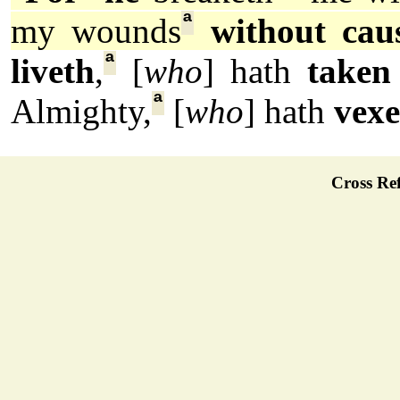
ª
my wounds
without cau
ª
liveth
,
[
who
] hath
taken
ª
Almighty,
[
who
] hath
vex
Cross Ref