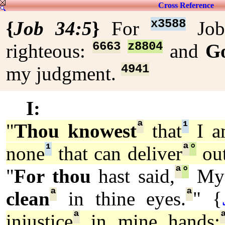
Cross Reference
x3588
{
Job 34:5
}
For
Jo
6663
z8804
righteous:
and
G
4941
my judgment.
I:
ª
¹
"
Thou knowest
that
I a
¹
ª
°
none
that can deliver
out
ª
°
"
For thou
hast said,
My 
ª
ª
clean
in thine eyes.
" {
ª
injustice
in mine hands: