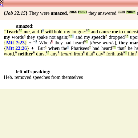
{
Job 32:15
}
They were
amazed
,
2865
z8804
they answered
6030
z8804
amazed:
"
Teach
ª
°
me
, and
I
¹
will
hold my tongue:
ª
°
and
cause me
to unders
my
words
ª
they spake not again;
ª
°
¹
and my
speech
ª
dropped
ª
°
upo
{
Mtt 7:23
}
+
"
¹
When
²
they had heard
ª
°
[
these words
],
they mar
{
Mtt 22:26
}
+
"But
ª
when
the
¹
Pharisees
ª
had heard
ª
°
that
ª
he ha
word,
ª
neither
ª
durst
ª
°
any
ª
[
man
] from
ª
that
ª
day
ª
forth ask
ª
°
him
ª
left off speaking:
Heb. removed speeches from themselves