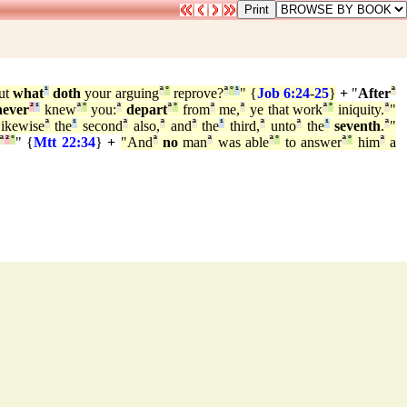
ut
what
¹
doth
your arguing
ª
°
reprove?
ª
°
¹
" {
Job 6:24
-
25
}
+
"
After
ª
never
²
¹
knew
ª
°
you:
ª
depart
ª
°
from
ª
me,
ª
ye that work
ª
°
iniquity.
ª
"
ikewise
ª
the
¹
second
ª
also,
ª
and
ª
the
¹
third,
ª
unto
ª
the
¹
seventh
.
ª
"
ª
²
°
" {
Mtt 22:34
}
+
"And
ª
no
man
ª
was able
ª
°
to answer
ª
°
him
ª
a