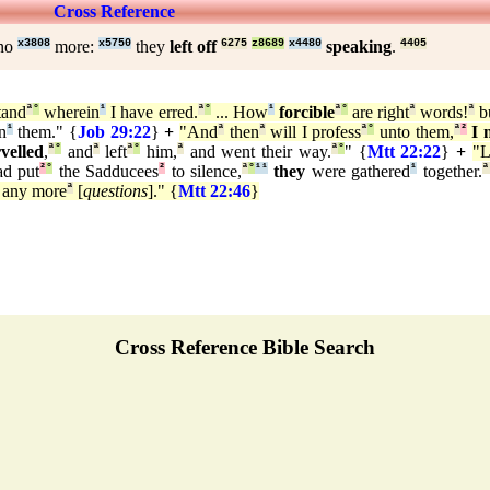
Cross Reference
no
x3808
more:
x5750
they
left off
6275
z8689
x4480
speaking
.
4405
tand
ª
°
wherein
¹
I have erred.
ª
°
... How
¹
forcible
ª
°
are right
ª
words!
ª
b
n
¹
them." {
Job 29:22
}
+
"And
ª
then
ª
will I profess
ª
°
unto them,
ª
²
I 
velled
,
ª
°
and
ª
left
ª
°
him,
ª
and went their way.
ª
°
" {
Mtt 22:22
}
+
"L
d put
²
°
the Sadducees
²
to silence,
ª
°
¹
¹
they
were gathered
¹
together.
ª
any more
ª
[
questions
]." {
Mtt 22:46
}
Cross Reference Bible Search