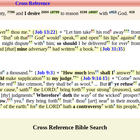
Cross Reference
hty,
7706
and
I desire
2654
z8799
to reason
3198
z8687
with
x413
God.
410
wer
ª
°
thou me." {
Job 13:22
}
+
"Let him take
²
°
his rod
²
away
ª
°
¹
fro
"But
ª
oh that
²
°
¹
God
ª
would
¹
speak,
ª
°
and open
ª
°
his lips
ª
against
¹
t
ª
might dispute
ª
°
with
¹
him;
so should
I be delivered
ª
°
for ever
ª
from
nd [
that
]
mine
adversary
ª
ª
had written
ª
°
a book.
ª
" {
Job 31:35
}
of
¹
a thousand.
ª
" {
Job 9:3
}
+
"
How much
less
¹
¹
shall I
¹
answer
ª
°
hi
ld
make supplication
ª
°
to
my judge
.
ª
°
" {
Job 9:14
-
15
}
+
"Come
¹
now
be red
ª
°
like crimson,
ª
they shall be
¹
as wool.
ª
... But
if
¹
ye refuse
ª
°
a
r cause,
ª
saith
ª
°
the LORD;
ª
bring forth
ª
°
your strong
ª
[
reasons
], sai
 [
thy
] judgments:
ª
Wherefore
¹
doth
the way
ª
of the wicked
ª
prosper?
row
,
²
°
¹
yea,
¹
they bring forth
ª
°
fruit:
ª
thou
¹
[
art
] near
ª
in their mouth
s
ª
of the earth:
ª
for
¹
the LORD
ª
hath
a controversy
ª
with
¹
his people,
ª
Cross Reference Bible Search