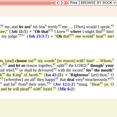
m
¹
¹
me, and
let not
¹
his fear
ª
terrify
ª
°
me: ... [
Then
] would I speak,
ª
°
hee;" {
Job 11:5
}
+
"
Oh that
ª
°
¹
I knew
ª
°
where
I might find
ª
°
him!
 my judge.
ª
°
¹
" {
Job 23:3
-
7
}
+
"
Oh
that
²
°
¹
one would
¹
hear
ª
°
me!
m, [
and
]
choose
out
ª
°
my words
ª
[
to reason
] with
¹
him? ... Whom,
¹
,
²
°
¹
and let us
reason together,
ª
°
saith
ª
°
the LORD:
ª
though
¹
your
nd rebel,
ª
°
ye shall be devoured
ª
°
with the sword:
ª
for
¹
the mouth
ª
th
ª
°
the King
ª
of Jacob.
ª
" {
Isa 41:21
}
+
"
Righteous
ª
[
art
] thou,
¹
O
ª
°
[
wherefore
] are all
¹
they happy
ª
°
that
deal
very
²
treacherously?
ª
°
¹
,
ª
and far
¹
from
²
their reins.
ª
¹
" {
Jer 12:1
-
2
}
*marg.
"Hear
ª
°
ye, O
and he will plead
ª
°
with
¹
Israel.
ª
" {
Mic 6:2
}