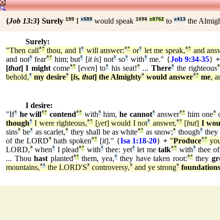
{
Job 13:3
}
Surely
199
I
x589
would speak
1696
z8762
to
x413
the Almig
Surely:
"Then call
ª
°
thou, and I
¹
will answer:
ª
°
or
¹
let me speak,
ª
°
and ans
and not
¹
fear
ª
°
him; but
¹
[
it is
] not
¹
so
¹
with
¹
me." {
Job 9:34
-
35
}
+
[
that
] I might
come
ª
°
[
even
] to
¹
his seat!
ª
...
There
¹
the righteous
behold,
¹
my desire
ª
[
is, that
] the Almighty
ª
would answer
ª
°
me
, a
I desire:
"If
¹
he will
ª
°
contend
ª
°
with
¹
him,
he cannot
¹
answer
ª
°
him one
ª
though
¹
I were righteous,
ª
°
[
yet
] would I not
¹
answer,
ª
°
[
but
]
I wou
sins
ª
be
¹
as scarlet,
ª
they shall be as white
ª
°
as snow;
ª
though
¹
they 
of the LORD
ª
hath spoken
ª
°
[
it
]." {
Isa 1:18
-
20
}
+
"
Produce
ª
°
you
LORD,
ª
when
¹
I plead
ª
°
with
¹
thee: yet
¹
let me
talk
ª
°
with
¹
thee of
... Thou
hast
planted
ª
°
them, yea,
¹
they have taken root:
ª
°
they
g
mountains,
ª
¹
the LORD'S
ª
controversy,
ª
and ye strong
ª
foundation