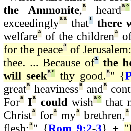
ª
ª
°
the Ammonite
,
heard
ª
ª
¹
exceedingly
that
there 
ª
ª
welfare
of the children
of
ª
for the peace
of Jerusalem
¹
thee. ... Because of
the h
ª
°
ª
will seek
thy good.
" {
P
ª
ª
ª
great
heaviness
and
cont
ª
ª
ª
°
For
I
could
wish
that 
ª
ª
ª
ª
Christ
for
my
brethren,
ª
flesh:
" {
Rom 9:2
-
3
}
+
"