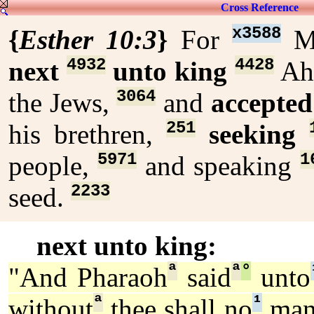
Cross Reference
x3588
{
Esther 10:3
}
For
Mo
4932
4428
next
unto king
Ah
3064
the Jews,
and
accepted
251
his brethren,
seeking
5971
1
people,
and speaking
2233
seed.
next unto king:
ª
ª
°
"And Pharaoh
said
unto
ª
¹
without
thee shall no
ma