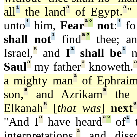
¹
ª
ª
all
the land
of Egypt.
"
¹
ª
°
¹
unto
him,
Fear
not
:
fo
¹
ª
°
shall not
find
thee; a
ª
¹
¹
Israel,
and
I
shall be
n
ª
ª
Saul
my father
knoweth.
ª
a mighty man
of Ephraim
ª
ª
son,
and Azrikam
the 
ª
Elkanah
[
that was
]
next
ª
ª
°
¹
"And I
have heard
of
t
ª
interpretations,
and disso