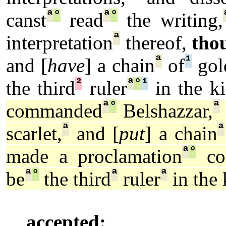
ª
°
ª
°
canst
read
the writing,
ª
interpretation
thereof,
thou
ª
¹
and [
have
] a chain
of
gol
²
ª
°
¹
the third
ruler
in the k
ª
°
ª
commanded
Belshazzar,
ª
ª
scarlet,
and [
put
] a chain
ª
°
made a proclamation
con
ª
°
ª
ª
be
the third
ruler
in the
accepted: