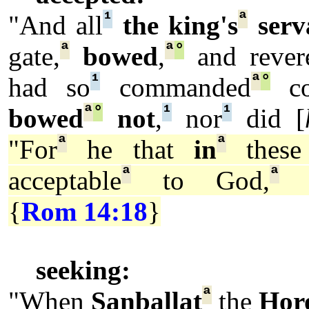
¹
ª
"And all
the king's
serv
ª
ª
°
gate,
bowed
,
and rever
¹
ª
°
had so
commanded
co
ª
°
¹
¹
bowed
not
,
nor
did [
ª
ª
"For
he that
in
these 
ª
ª
acceptable
to God,
{
Rom 14:18
}
seeking:
ª
"When
Sanballat
the
Hor