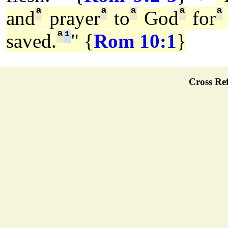
ª
ª
ª
ª
ª
and
prayer
to
God
for
ª
¹
saved.
" {
Rom 10:1
}
Cross Ref