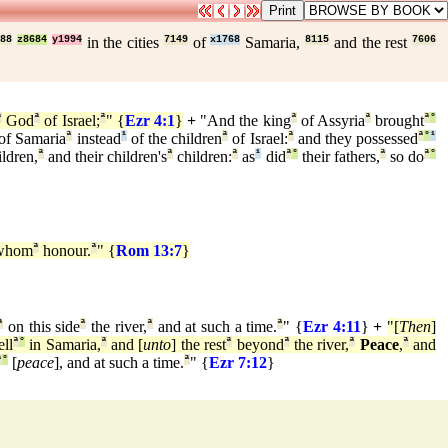
488
z8684
y1994
in the cities
7149
of
x1768
Samaria,
8115
and the rest
7606
ª
God
ª
of Israel;
ª
" {
Ezr 4:1
}
+
"And the king
ª
of Assyria
ª
brought
ª
°
of Samaria
ª
instead
¹
of the children
ª
of Israel:
ª
and they possessed
ª
°
¹
ildren,
ª
and their children's
ª
children:
ª
as
¹
did
ª
°
their fathers,
ª
so do
ª
°
hom
ª
honour.
ª
" {
Rom 13:7
}
ª
on this side
ª
the river,
ª
and at such a time.
ª
" {
Ezr 4:11
}
+
"[
Then
]
ll
ª
°
in Samaria,
ª
and [
unto
] the rest
ª
beyond
ª
the river,
ª
Peace
,
ª
and
ª
°
[
peace
], and at such a time.
ª
" {
Ezr 7:12
}