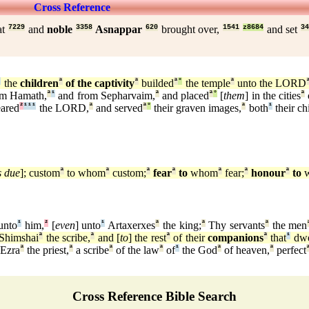
Cross Reference
at
7229
and
noble
3358
Asnappar
620
brought over,
1541
z8684
and set
3
¹
the
children
ª
of the captivity
ª
builded
ª
°
the temple
ª
unto the LORD
om Hamath,
ª
¹
and from Sepharvaim,
ª
and placed
ª
°
[
them
] in the cities
ª
ared
²
¹
¹
¹
the LORD,
ª
and served
ª
°
their graven images,
ª
both
¹
their ch
s due
]; custom
ª
to whom
ª
custom;
ª
fear
ª
to
whom
ª
fear;
ª
honour
ª
to
w
unto
¹
him,
²
[
even
] unto
¹
Artaxerxes
ª
the king;
ª
Thy servants
ª
the men
 Shimshai
ª
the scribe,
ª
and [
to
] the rest
ª
of their
companions
ª
that
¹
dwe
 Ezra
ª
the priest,
ª
a scribe
ª
of the law
ª
of
¹
the God
ª
of heaven,
ª
perfect
Cross Reference Bible Search