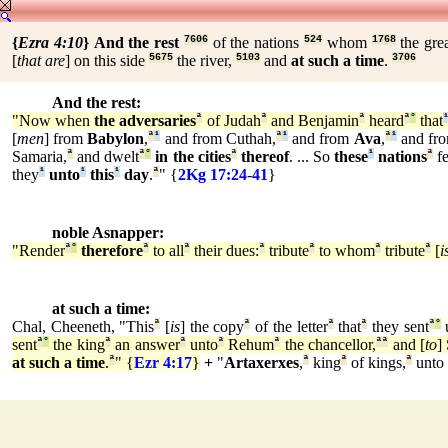
{
Ezra 4:10
}
And the rest
7606
of the nations
524
whom
1768
the gre
[
that are
] on this side
5675
the river,
5103
and
at such a time
.
3706
And the rest:
"Now when
the adversaries
ª
of Judah
ª
and Benjamin
ª
heard
ª
°
that
[
men
] from
Babylon
,
ª
¹
and from Cuthah,
ª
¹
and from
Ava
,
ª
¹
and fr
Samaria,
ª
and dwelt
ª
°
in the cities
ª
thereof
. ... So
these
¹
nations
ª
fe
they
¹
unto
¹
this
¹
day
.
ª
" {
2Kg 17:24
-
41
}
noble Asnapper:
"Render
ª
°
therefore
ª
to all
ª
their dues:
ª
tribute
ª
to whom
ª
tribute
ª
[
i
at such a time:
Chal, Cheeneth,
"This
ª
[
is
] the copy
ª
of the letter
ª
that
ª
they sent
ª
°
sent
ª
°
the king
ª
an answer
ª
unto
ª
Rehum
ª
the chancellor,
ª
ª
and [
to
]
at such a time
.
ª
" {
Ezr 4:17
}
+
"
Artaxerxes
,
ª
king
ª
of kings,
ª
unto