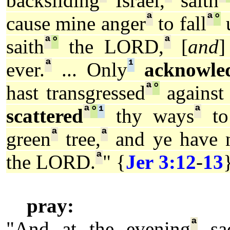
backsliding
Israel,
saith
ª
ª
°
cause mine anger
to fall
ª
°
ª
saith
the LORD,
[
and
ª
¹
ever.
... Only
acknowle
ª
°
hast transgressed
against
ª
°
¹
ª
scattered
thy ways
to 
ª
ª
green
tree,
and ye have 
ª
the LORD.
" {
Jer 3:12
-
13
pray:
ª
"And at the evening
sac