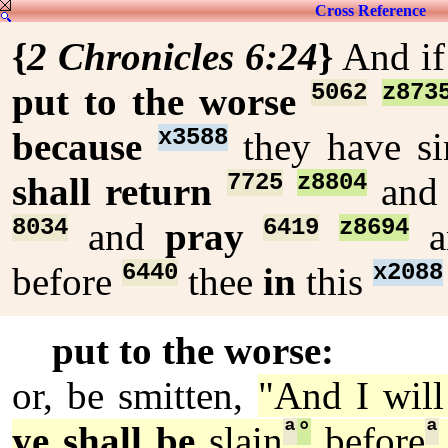
Cross Reference
{
2 Chronicles 6:24
}
And i
5062
z873
put to the worse
x3588
because
they have s
7725
z8804
shall return
and 
8034
6419
z8694
and
pray
a
6440
x2088
before
thee
in
this
put to the worse:
or, be smitten,
"And I wil
ª
°
ª
ye shall be
slain
before