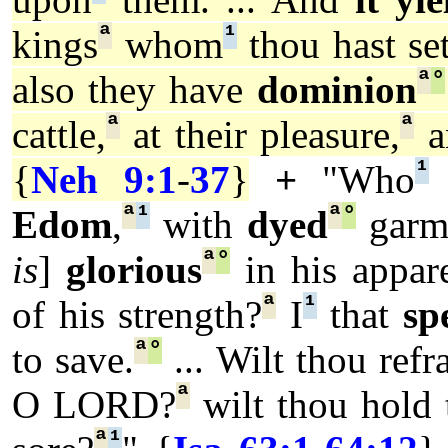
ª
¹
kings
whom
thou hast se
ª
°
also they have
dominion
ª
ª
cattle,
at their pleasure,
a
¹
{
Neh 9:1
-
37
}
+
"Who
ª
¹
ª
°
Edom
,
with
dyed
garm
ª
°
is
]
glorious
in his appare
ª
¹
of his strength?
I
that
sp
ª
°
to save.
... Wilt thou refr
ª
O LORD?
wilt thou hold 
ª
¹