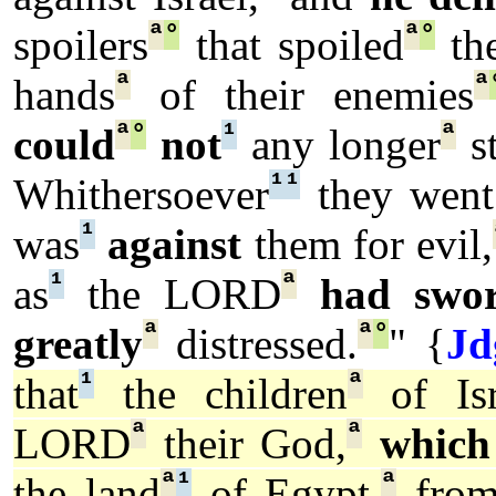
ª
°
ª
°
spoilers
that spoiled
th
ª
ª
hands
of their enemies
ª
°
¹
ª
could
not
any longer
s
¹
¹
Whithersoever
they went
¹
was
against
them for evil,
¹
ª
as
the LORD
had swo
ª
ª
°
greatly
distressed.
" {
Jd
¹
ª
that
the children
of Isr
ª
ª
LORD
their God,
which
ª
¹
ª
the land
of Egypt,
from