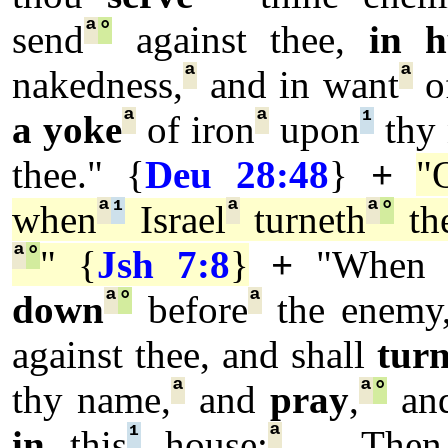
ª
°
send
against thee,
in h
ª
ª
nakedness,
and in want
of
ª
ª
¹
a yoke
of iron
upon
thy 
thee." {
Deu 28:48
}
+
"
ª
¹
ª
ª
°
when
Israel
turneth
the
ª
°
" {
Jsh 7:8
}
+
"When 
ª
°
ª
down
before
the enemy
against thee, and shall
tur
ª
ª
°
thy name,
and
pray
,
and
¹
ª
in
this
house:
... Then