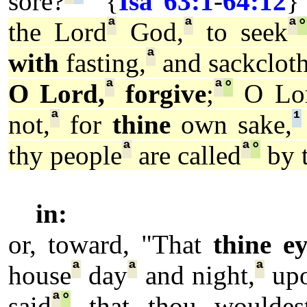
sore?
" {
Isa 63:1
-
64:12
}
ª
ª
ª
°
the Lord
God,
to seek
ª
with
fasting,
and sackcloth
ª
ª
°
O Lord,
forgive
;
O Lor
ª
¹
not,
for
thine
own sake,
ª
ª
°
thy people
are called
by 
in:
or, toward,
"That
thine ey
ª
ª
ª
house
day
and night,
up
ª
°
said
that thou woulde