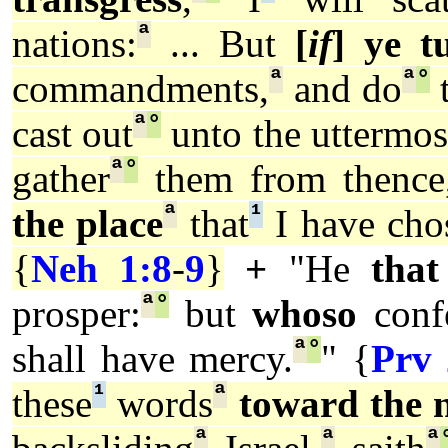
ª
nations:
... But
[
if
] ye t
ª
ª
°
commandments,
and do
t
ª
°
cast out
unto the uttermos
ª
°
gather
them from thence
ª
¹
the place
that
I have cho
{
Neh 1:8
-
9
}
+
"He
that
ª
°
prosper:
but
whoso
confe
ª
°
shall have mercy.
" {
Prv 
¹
ª
these
words
toward the 
ª
ª
ª