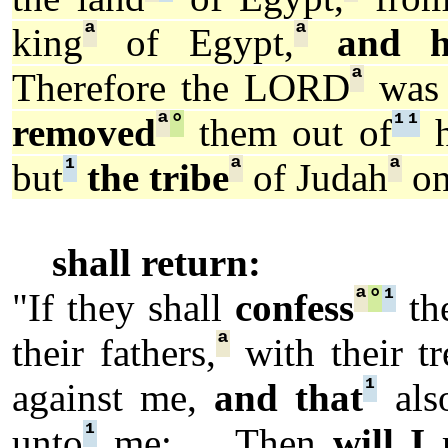
ª
ª
king
of Egypt,
and h
ª
Therefore the LORD
was 
ª
°
¹
¹
removed
them out of
h
¹
ª
ª
but
the tribe
of Judah
on
shall return:
ª
°
¹
"If they shall
confess
the
ª
their fathers,
with their tr
¹
against me,
and that
als
¹
unto
me; ... Then
will I
r