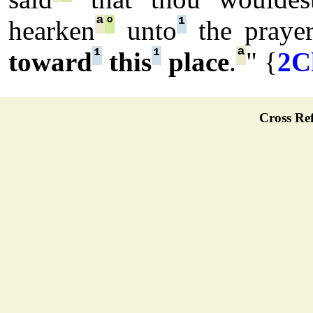
ª
°
¹
hearken
unto
the praye
¹
¹
ª
toward
this
place
.
" {
2C
Cross Ref