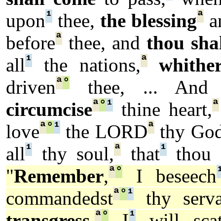
¹
ª
upon
thee,
the blessing
an
ª
before
thee, and
thou shal
¹
ª
all
the nations,
whithe
ª
°
driven
thee, ... And
ª
°
¹
ª
circumcise
thine heart,
ª
°
¹
ª
love
the LORD
thy Go
¹
ª
¹
all
thy soul,
that
thou m
ª
°
"
Remember
,
I beseech
ª
°
¹
commandedst
thy serva
ª
°
¹
transgress
,
I
will scat