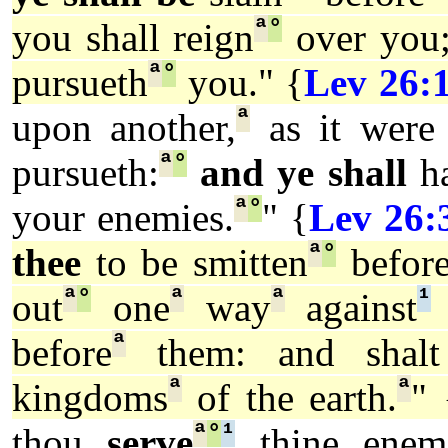
ª
°
you shall reign
over you
ª
°
pursueth
you." {
Lev 26:
ª
upon another,
as it were 
ª
°
pursueth:
and ye shall
h
ª
°
your enemies.
" {
Lev 26:
ª
°
thee
to be smitten
befor
ª
°
ª
ª
¹
out
one
way
against
ª
before
them: and shalt
ª
ª
kingdoms
of the earth.
" 
ª
°
¹
thou
serve
thine enem