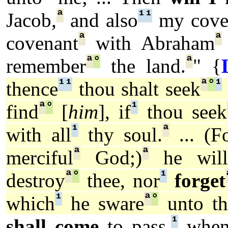
ª
¹
¹
Jacob,
and also
my cove
ª
ª
covenant
with Abraham
ª
°
ª
remember
the land.
" {
¹
¹
ª
°
¹
thence
thou shalt seek
ª
°
¹
find
[
him
], if
thou seek
¹
ª
with all
thy soul.
... (F
ª
ª
merciful
God;)
he will
ª
°
¹
destroy
thee, nor
forget
¹
ª
°
which
he sware
unto th
¹
shall come
to pass,
whe