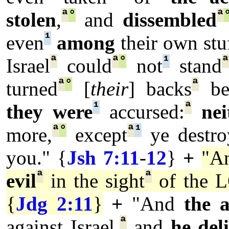
ª
°
ª
stolen
,
and
dissembled
¹
even
among
their own stuf
ª
ª
°
¹
Israel
could
not
stand
ª
°
ª
turned
[
their
] backs
be
¹
ª
they were
accursed:
nei
ª
°
ª
¹
more,
except
ye destro
you." {
Jsh 7:11
-
12
}
+
"An
ª
ª
evil
in the sight
of the 
{
Jdg 2:11
}
+
"And
the 
ª
against Israel,
and
he del