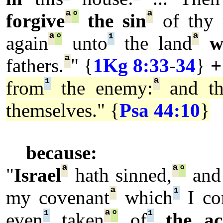
ª
°
ª
forgive
the sin
of thy 
ª
°
¹
ª
again
unto
the land
w
ª
fathers.
" {
1Kg 8:33
-
34
}
+
¹
ª
from
the enemy:
and th
themselves." {
Psa 44:10
}
because:
ª
ª
°
"
Israel
hath sinned,
and 
ª
¹
my covenant
which
I co
¹
ª
°
¹
even
taken
of
the ac