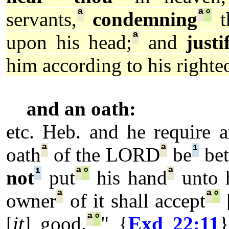
ª
ª
°
servants,
condemning
t
ª
upon his head;
and
justi
him according to his righte
and an oath:
etc. Heb. and he require 
ª
ª
¹
oath
of the LORD
be
be
¹
ª
°
ª
not
put
his hand
unto h
ª
ª
°
owner
of it shall accept
ª
°
[
it
] good.
" {
Exd 22:11
}