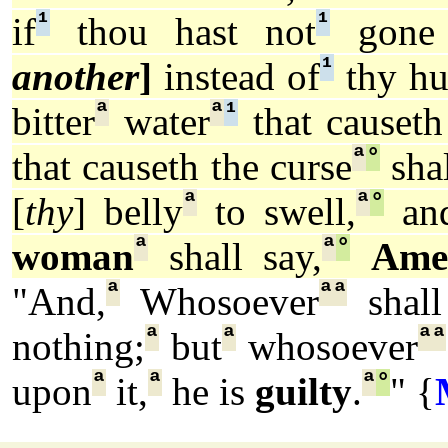
¹
¹
if
thou hast not
gone 
¹
another
]
instead of
thy hu
ª
ª
¹
bitter
water
that causeth
ª
°
that causeth the curse
sha
ª
ª
°
[
thy
] belly
to swell,
and
ª
ª
°
woman
shall say,
Ame
ª
ª
ª
"And,
Whosoever
shall
ª
ª
ª
ª
nothing;
but
whosoever
ª
ª
ª
°
upon
it,
he is
guilty
.
" {