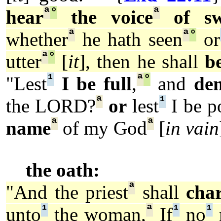
ª
°
ª
hear
the voice
of sw
ª
ª
°
whether
he hath seen
or
ª
°
utter
[
it
], then he shall
b
¹
ª
°
"Lest
I be full
,
and
de
ª
¹
the LORD?
or
lest
I be p
ª
ª
name
of my God
[
in vain
the oath:
ª
"And the priest
shall
cha
¹
ª
¹
¹
unto
the woman,
If
no