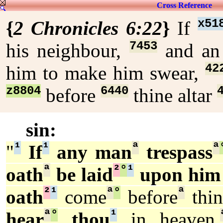
Cross Reference
x51
{
2 Chronicles 6:22
}
If
7453
his neighbour,
and an
42
him to make him swear,
z8804
6440
before
thine altar
sin:
¹
¹
ª
ª
"
If
any man
trespass
ª
²
°
¹
oath
be laid
upon him
²
¹
ª
°
ª
oath
come
before
thin
ª
°
¹
hear
thou
in heaven,