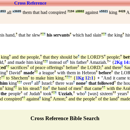
Cross Reference
x853
all
x3605
them that had conspired
7194
z8802
against
x5921
king
4428
A
his hand,
ª
that he slew
ª
°
¹
his servants
ª
which had slain
ª
°
¹
the king
ª
his
 king
ª
and the people,
ª
that they should be
¹
the LORD'S
ª
people;
ª
be
ld,
ª
and made him king
ª
°
¹
instead of
¹
his father
ª
Amaziah.
ª
" {
2Kg 14:
iced
ª
°
sacrifices
ª
of peace offerings
ª
before
ª
the LORD;
ª
and there
¹
Sa
ing
ª
David
ª
made
ª
°
a league
ª
with them in Hebron
ª
before
ª
the LO
e
ª
°
to Shechem
ª
to make him king.
ª
°
¹
" {
1Kg 12:1
}
+
"And it came to
 him
king
ª
°
¹
over
¹
all
¹
Israel:
ª
there was
¹
none
¹
that followed
ª
the ho
n
ª
king
ª
°
in his stead:
¹
for
¹
the band of men
ª
that came
ª
°
with the Ara
the
people
ª
of Judah
ª
took
ª
°
¹
Uzziah
,
ª
who
¹
[
was
] sixteen
ª
ª
years
ª
ad conspired
ª
°
against
¹
king
ª
Amon;
ª
and the people
ª
of the land
ª
mad
Cross Reference Bible Search