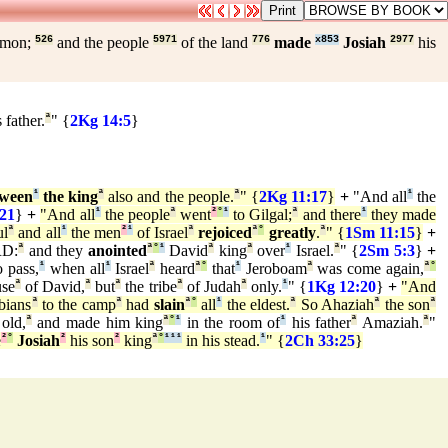
mon;
526
and the people
5971
of the land
776
made
x853
Josiah
2977
his
 father.
ª
" {
2Kg 14:5
}
tween
¹
the king
ª
also and the people.
ª
" {
2Kg 11:17
}
+
"And all
¹
the
21
}
+
"And all
¹
the people
ª
went
²
°
¹
to Gilgal;
ª
and there
¹
they made
ul
ª
and all
¹
the men
²
¹
of Israel
ª
rejoiced
ª
°
greatly
.
ª
" {
1Sm 11:15
}
+
RD:
ª
and they
anointed
ª
°
¹
David
ª
king
ª
over
¹
Israel.
ª
" {
2Sm 5:3
}
+
 pass,
¹
when all
¹
Israel
ª
heard
ª
°
that
¹
Jeroboam
ª
was come again,
ª
°
use
ª
of David,
ª
but
ª
the tribe
ª
of Judah
ª
only.
¹
" {
1Kg 12:20
}
+
"And
bians
ª
to the camp
ª
had
slain
ª
°
all
¹
the eldest.
ª
So Ahaziah
ª
the son
ª
old,
ª
and made him king
ª
°
¹
in the room of
¹
his father
ª
Amaziah.
ª
"
e
²
°
Josiah
²
his son
²
king
ª
°
¹
¹
¹
in his stead.
¹
" {
2Ch 33:25
}