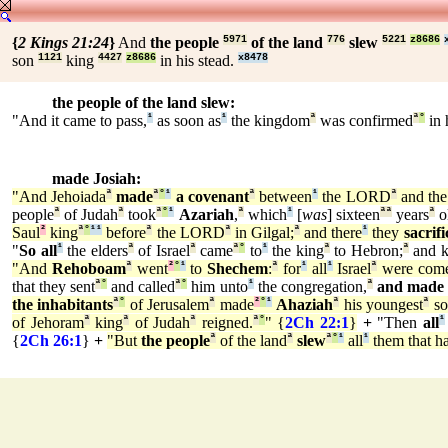
{
2 Kings 21:24
}
And
the people
5971
of the land
776
slew
5221
z8686
son
1121
king
4427
z8686
in his stead.
x8478
the people of the land slew:
"And it came to pass,
¹
as soon as
¹
the kingdom
ª
was confirmed
ª
°
in 
made Josiah:
"And Jehoiada
ª
made
ª
°
¹
a covenant
ª
between
¹
the LORD
ª
and the
people
ª
of Judah
ª
took
ª
°
¹
Azariah
,
ª
which
¹
[
was
] sixteen
ª
ª
years
ª
o
Saul
²
king
ª
°
¹
¹
before
ª
the LORD
ª
in Gilgal;
ª
and there
¹
they
sacrif
"
So all
¹
the elders
ª
of Israel
ª
came
ª
°
to
¹
the king
ª
to Hebron;
ª
and k
"And
Rehoboam
ª
went
²
°
¹
to
Shechem
:
ª
for
¹
all
¹
Israel
ª
were com
that they sent
ª
°
and called
ª
°
him unto
¹
the congregation,
ª
and made
the inhabitants
ª
°
of Jerusalem
ª
made
²
°
¹
Ahaziah
ª
his youngest
ª
so
of Jehoram
ª
king
ª
of Judah
ª
reigned.
ª
°
" {
2Ch 22:1
}
+
"Then
all
¹
{
2Ch 26:1
}
+
"But
the people
ª
of the land
ª
slew
ª
°
¹
all
¹
them that h