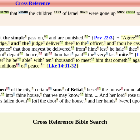
Cross Reference
z8799
that
x3588
the children
1121
of Israel
3478
were gone up
5927
z8804
to
ut
the simple
ª
pass on,
ª
°
and are punished.
ª
°
" {
Prv 22:3
}
+
"Agree
ª
ª
dge,
ª
and
ª
the
¹
judge
ª
deliver
ª
°
thee
ª
to the
¹
officer,
ª
and
ª
thou be cas
gence
ª
that thou mayest be delivered
ª
°
from
ª
him;
ª
lest
ª
he hale
ª
°
thee
ª
ot
ª
depart
ª
°
thence,
ª
²
till
ª
²
thou hast
¹
paid
ª
°
the
¹
very
¹
last
ª
mite
.
ª
" {
L
er
ª
he be
ª
°
able
ª
with
ª
ten
ª
thousand
ª
to meet
ª
°
him that cometh
ª
°
agai
nditions
²
¹
of
¹
peace.
ª
" {
Lke 14:31
-
32
}
men
²
¹
of the city,
ª
certain
²
¹
sons
ª
of Belial
,
ª
beset
²
°
the house
²
round a
e
ª
°
into
¹
thine house,
ª
that we may know
ª
°
him. ... And her lord
ª
rose 
 fallen down
ª
°
[
at
] the door
ª
of the house,
ª
and her hands
ª
[
were
] up
Cross Reference Bible Search