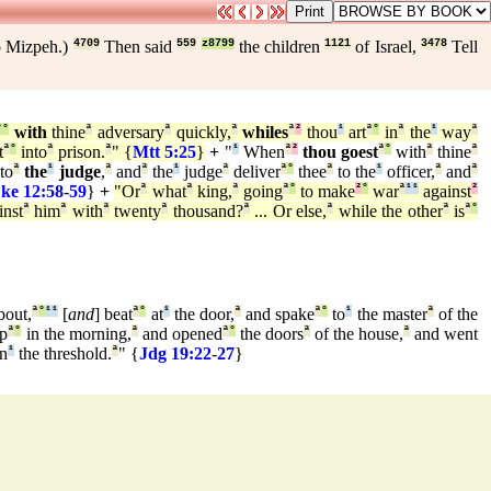
 Mizpeh.)
4709
Then said
559
z8799
the children
1121
of Israel,
3478
Tell
°
°
with
thine
ª
adversary
ª
quickly,
ª
whiles
ª
²
thou
¹
art
ª
°
in
ª
the
¹
way
ª
t
ª
°
into
ª
prison.
ª
" {
Mtt 5:25
}
+
"
¹
When
ª
²
thou goest
ª
°
with
ª
thine
ª
to
ª
the
¹
judge
,
ª
and
ª
the
¹
judge
ª
deliver
ª
°
thee
ª
to the
¹
officer,
ª
and
ª
ke 12:58
-
59
}
+
"Or
ª
what
ª
king,
ª
going
ª
°
to make
²
°
war
ª
¹
¹
against
²
nst
ª
him
ª
with
ª
twenty
ª
thousand?
ª
... Or else,
ª
while the other
ª
is
ª
°
bout,
ª
°
¹
¹
[
and
] beat
ª
°
at
¹
the door,
ª
and spake
ª
°
to
¹
the master
ª
of the
up
ª
°
in the morning,
ª
and opened
ª
°
the doors
ª
of the house,
ª
and went
on
¹
the threshold.
ª
" {
Jdg 19:22
-
27
}