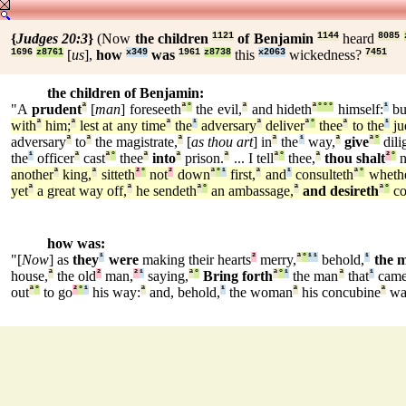
{
Judges 20:3
}
(Now
the children
1121
of Benjamin
1144
heard
8085
1696
z8761
[
us
],
how
x349
was
1961
z8738
this
x2063
wickedness?
7451
the children of Benjamin:
"A
prudent
ª
[
man
] foreseeth
ª
°
the evil,
ª
and hideth
ª
°
°
°
himself:
¹
b
with
ª
him;
ª
lest at any time
ª
the
¹
adversary
ª
deliver
ª
°
thee
ª
to the
¹
ju
adversary
ª
to
ª
the magistrate,
ª
[
as thou art
] in
ª
the
¹
way,
ª
give
ª
°
dili
the
¹
officer
ª
cast
ª
°
thee
ª
into
ª
prison.
ª
... I tell
ª
°
thee,
ª
thou shalt
²
°
n
another
ª
king,
ª
sitteth
²
°
not
²
down
ª
°
¹
first,
ª
and
¹
consulteth
ª
°
wheth
yet
ª
a great way off,
ª
he sendeth
ª
°
an ambassage,
ª
and desireth
ª
°
co
how was:
"[
Now
] as
they
¹
were
making their hearts
²
merry,
ª
°
¹
¹
behold,
¹
the 
house,
ª
the old
²
man,
²
¹
saying,
ª
°
Bring forth
ª
°
¹
the man
ª
that
¹
cam
out
ª
°
to go
²
°
¹
his way:
ª
and, behold,
¹
the woman
ª
his concubine
ª
was