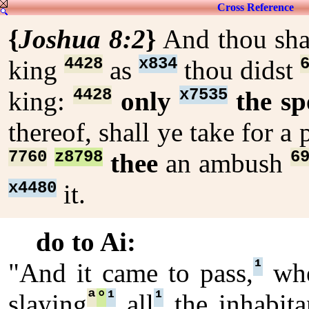
Cross Reference
{
Joshua 8:2
}
And thou sha
4428
x834
king
as
thou didst
4428
x7535
king:
only
the sp
thereof, shall ye take for a
7760
z8798
6
thee
an ambush
x4480
it.
do to Ai:
¹
"And it came to pass,
whe
ª
°
¹
¹
slaying
all
the inhabita