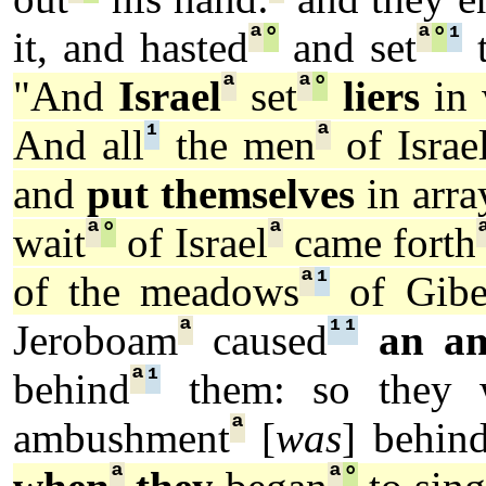
ª
°
ª
°
¹
it, and hasted
and set
t
ª
ª
°
"And
Israel
set
liers
in 
¹
ª
And all
the men
of Israe
and
put themselves
in arra
ª
°
ª
wait
of Israel
came forth
ª
¹
of the meadows
of Gibe
ª
¹
¹
Jeroboam
caused
an a
ª
¹
behind
them: so they 
ª
ambushment
[
was
] behin
ª
ª
°