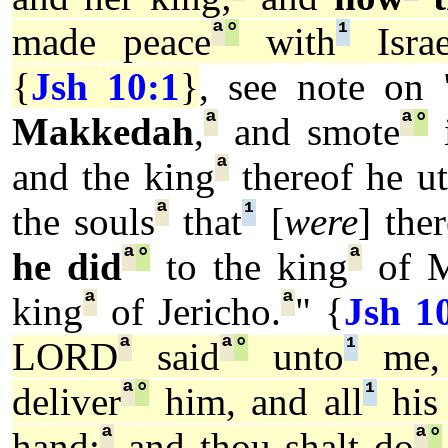
ª
°
¹
made peace
with
Israe
{
Jsh 10:1
}
, see note on
ª
ª
°
Makkedah
,
and smote
i
ª
and the king
thereof he ut
ª
¹
the souls
that
[
were
] ther
ª
°
ª
he did
to the king
of M
ª
ª
king
of Jericho.
" {
Jsh 1
ª
ª
°
¹
LORD
said
unto
me
ª
°
¹
deliver
him, and all
his 
ª
ª
°
hand;
and thou shalt do