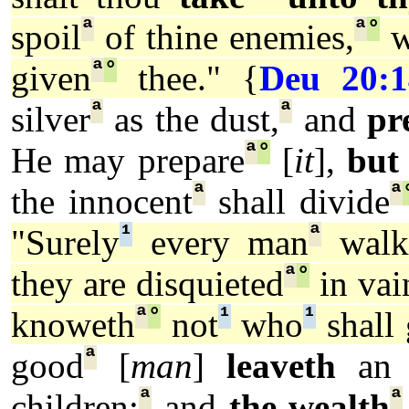
ª
ª
°
spoil
of thine enemies,
w
ª
°
given
thee." {
Deu 20:1
ª
ª
silver
as the dust,
and
pr
ª
°
He may prepare
[
it
],
but 
ª
ª
the innocent
shall divide
¹
ª
"Surely
every man
walk
ª
°
they are disquieted
in vai
ª
°
¹
¹
knoweth
not
who
shall 
ª
good
[
man
]
leaveth
an i
ª
ª
children:
and
the wealth