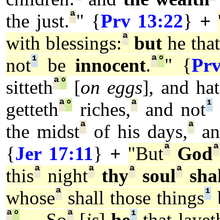
ª
the just.
" {
Prv 13:22
}
+
ª
with blessings:
but
he that
¹
ª
°
not
be
innocent
.
" {
Prv
ª
°
sitteth
[
on eggs
], and ha
ª
°
ª
¹
getteth
riches,
and not
ª
ª
the midst
of his days,
an
ª
ª
{
Jer 17:11
}
+
"But
God
ª
ª
ª
ª
this
night
thy
soul
shal
ª
¹
whose
shall those things
ª
°
ª
¹
... So
[
is
]
he
that layet