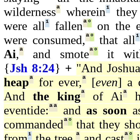
ª
¹
wilderness
wherein
they
¹
ª
°
were all
fallen
on the 
ª
°
¹
were consumed,
that all
ª
ª
°
Ai
,
and smote
it wit
{
Jsh 8:24
}
+
"And Joshu
ª
ª
heap
for ever,
[
even
] a 
ª
ª
And
the king
of Ai
h
ª
ª
eventide:
and
as soon
as
ª
°
commanded
that they sh
¹
ª
ª
°
from
the tree,
and cast
i