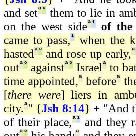
ª
°
and set
them to lie in am
ª
¹
on the west side
of the
¹
came to pass,
when the k
ª
°
ª
hasted
and rose up early,
ª
°
ª
°
ª
out
against
Israel
to bat
ª
ª
time appointed,
before
the
[
there were
] liers in amb
ª
city.
" {
Jsh 8:14
}
+
"And 
ª
¹
of their place,
and they r
ª
°
ª
out
his hand:
and they e