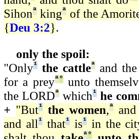
ª
ª
Sihon
king
of the Amorite
{
Deu 3:2
}
.
only the spoil:
¹
ª
"Only
the cattle
and the 
ª
°
for a prey
unto themselv
ª
¹
the LORD
which
he co
¹
ª
+
"But
the women
,
and t
¹
¹
¹
and all
that
is
in the cit
ª
°
shalt thou
take
unto thy