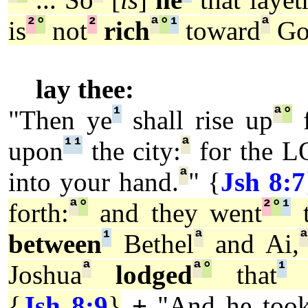
²
°
²
ª
°
¹
ª
is
not
rich
toward
Go
lay thee:
¹
ª
°
"Then ye
shall rise up
f
¹
¹
ª
upon
the city:
for the 
ª
into your hand.
" {
Jsh 8:7
ª
°
²
°
¹
forth:
and they went
t
¹
ª
between
Bethel
and Ai,
ª
ª
°
¹
Joshua
lodged
that
n
{
Jsh 8:9
}
+
"And he too