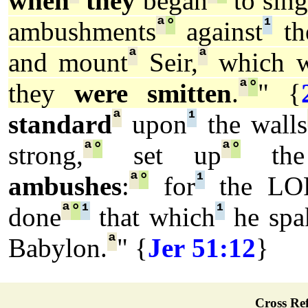
when
they
began
to sing
ª
°
¹
ambushments
against
th
ª
ª
and mount
Seir,
which w
ª
°
they
were smitten
.
" {
ª
¹
standard
upon
the walls
ª
°
ª
°
strong,
set up
the 
ª
°
¹
ambushes
:
for
the LO
ª
°
¹
¹
done
that which
he spa
ª
Babylon.
" {
Jer 51:12
}
Cross Ref