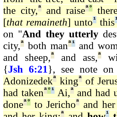
ª
ª
°
the city,
and raise
ther
¹
[
that remaineth
] unto
this
on
"
And they
utterly
des
ª
ª
¹
city,
both man
and wom
ª
ª
and sheep,
and ass,
wi
{
Jsh 6:21
}
, see note o
ª
ª
Adonizedek
king
of Jeru
ª
°
¹
ª
had taken
Ai,
and had u
ª
°
ª
done
to Jericho
and her 
ª
¹
and her king;
and
how
t