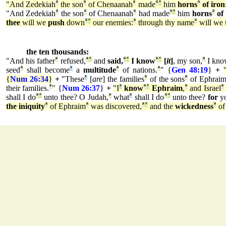
"And Zedekiah
ª
the son
ª
of Chenaanah
ª
made
ª
°
him
horns
ª
of iron
"And Zedekiah
ª
the son
ª
of Chenaanah
ª
had made
ª
°
him
horns
ª
of 
thee
will we
push
down
ª
°
our enemies:
ª
through thy name
ª
will we
the ten thousands:
"And his father
ª
refused,
ª
°
and
said,
ª
°
I know
ª
°
[
it
]
, my son,
ª
I kn
seed
ª
shall become
¹
a
multitude
ª
of nations.
ª
" {
Gen 48:19
}
+
{
Num 26:34
}
+
"These
¹
[
are
] the families
ª
of the sons
ª
of Ephrai
their families.
ª
" {
Num 26:37
}
+
"I
¹
know
ª
°
Ephraim
,
ª
and Israel
ª
shall I do
ª
°
unto thee? O Judah,
ª
what
¹
shall I do
ª
°
unto thee?
for
y
the iniquity
ª
of Ephraim
ª
was discovered,
ª
°
and the
wickedness
ª
of