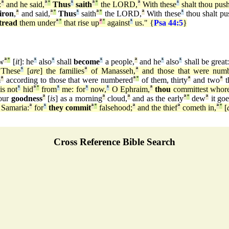
:
ª
and he said,
ª
°
Thus
¹
saith
ª
°
the LORD,
ª
With these
¹
shalt thou pus
iron
,
ª
and said,
ª
°
Thus
¹
saith
ª
°
the LORD,
ª
With these
¹
thou shalt pu
tread
them under
ª
°
that rise up
²
°
against
¹
us." {
Psa 44:5
}
ow
ª
°
[
it
]: he
¹
also
¹
shall
become
¹
a people,
ª
and he
¹
also
¹
shall be great:
"These
¹
[
are
] the families
ª
of Manasseh,
ª
and those that were num
m
ª
according to those that were numbered
ª
°
of them, thirty
ª
and two
ª
t
is not
¹
hid
ª
°
from
¹
me: for
¹
now,
¹
O Ephraim,
ª
thou
committest whor
our
goodness
ª
[
is
] as a morning
ª
cloud,
ª
and as the early
ª
°
dew
ª
it go
 Samaria:
ª
for
¹
they commit
ª
°
falsehood;
ª
and the thief
ª
cometh in,
ª
°
[
Cross Reference Bible Search