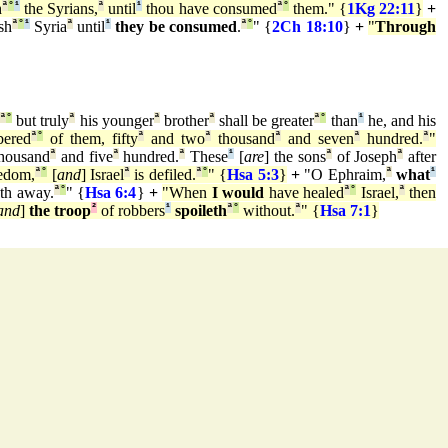
h
ª
°
¹
the Syrians,
ª
until
¹
thou have consumed
ª
°
them." {
1Kg 22:11
}
+
sh
ª
°
¹
Syria
ª
until
¹
they be consumed
.
ª
°
" {
2Ch 18:10
}
+
"
Through
ª
°
but truly
ª
his younger
ª
brother
ª
shall be greater
ª
°
than
¹
he, and his
bered
ª
°
of them, fifty
ª
and two
ª
thousand
ª
and seven
ª
hundred.
ª
"
housand
ª
and five
ª
hundred.
ª
These
¹
[
are
] the sons
ª
of Joseph
ª
after
edom,
ª
°
[
and
] Israel
ª
is defiled.
ª
°
" {
Hsa 5:3
}
+
"O Ephraim,
ª
what
¹
eth away.
ª
°
" {
Hsa 6:4
}
+
"When
I would
have healed
ª
°
Israel,
ª
then
and
]
the troop
²
of robbers
¹
spoileth
ª
°
without.
ª
" {
Hsa 7:1
}