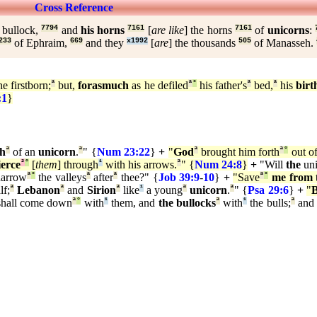
Cross Reference
 bullock,
7794
and
his horns
7161
[
are like
] the horns
7161
of
unicorns
:
233
of Ephraim,
669
and they
x1992
[
are
] the thousands
505
of Manasseh.
the firstborn;
ª
but,
forasmuch
as he defiled
ª
°
his father's
ª
bed,
ª
his
birt
:1
}
th
ª
of an
unicorn
.
ª
" {
Num 23:22
}
+
"
God
ª
brought him forth
ª
°
out o
ierce
²
°
[
them
] through
¹
with his arrows.
ª
" {
Num 24:8
}
+
"Will
the
uni
harrow
ª
°
the valleys
ª
after
ª
thee?" {
Job 39:9
-
10
}
+
"Save
ª
°
me from
t
lf;
ª
Lebanon
ª
and
Sirion
ª
like
¹
a young
ª
unicorn
.
ª
" {
Psa 29:6
}
+
"
hall come down
ª
°
with
¹
them, and
the bullocks
ª
with
¹
the bulls;
ª
and 