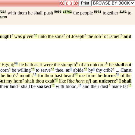
7214
with them he shall push
5055
z8762
the people
5971
together
3162
to
4519
hright
ª
was given
ª
°
unto the sons
ª
of Joseph
ª
the son
ª
of Israel:
ª
and
f Egypt;
ª
¹
he hath as it were the strength
ª
of an unicorn:
ª
he
shall eat
corn
ª
be willing
ª
°
to serve
ª
°
thee,
or
¹
abide
ª
°
by
¹
thy crib?
ª
... Canst
he lion's
ª
mouth:
ª
¹
for thou hast heard
ª
°
me from the
horns
ª
¹
of the
But
my horn
ª
shalt thou exalt
ª
°
like [
the horn of
]
an unicorn
:
ª
I shall
their land
ª
shall be
soaked
ª
°
with blood,
ª
¹
and their dust
ª
made fat
ª
°