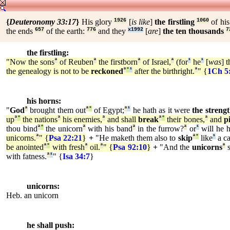
{
Deuteronomy 33:17
}
His glory
1926
[
is like
]
the firstling
1060
of his
the ends
657
of the earth:
776
and they
x1992
[
are
]
the ten thousands
7
the firstling:
"Now the sons
ª
of Reuben
ª
the firstborn
ª
of Israel,
ª
(for
¹
he
¹
[
was
] 
the genealogy is not to be
reckoned
ª
°
¹
after the birthright.
ª
" {
1Ch 5
his horns:
"
God
ª
brought them out
ª
°
of Egypt;
ª
¹
he hath as it were
the streng
up
ª
°
the nations
ª
his enemies,
ª
and shall
break
ª
°
their bones,
ª
and
p
thou bind
ª
°
the unicorn
ª
with his band
ª
in the furrow?
ª
or
¹
will he 
unicorns.
ª
" {
Psa 22:21
}
+
"He maketh them also to
skip
ª
°
like
¹
a ca
be anointed
ª
°
with fresh
ª
oil.
ª
" {
Psa 92:10
}
+
"And the
unicorns
ª
s
with fatness.
ª
¹
" {
Isa 34:7
}
unicorns:
Heb. an unicorn
he shall push: