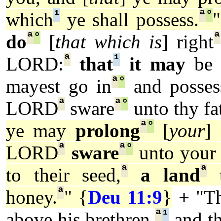
¹
ª
°
which
ye shall possess.
"
ª
°
ª
do
[
that which is
] right
ª
¹
LORD:
that
it may
be 
ª
°
mayest go in
and posses
ª
ª
°
LORD
sware
unto thy fa
ª
°
ye may
prolong
[
your
]
ª
ª
°
LORD
sware
unto your 
ª
ª
to their seed,
a land
t
ª
honey.
" {
Deu 11:9
}
+
"T
ª
¹
above his brethren,
and t