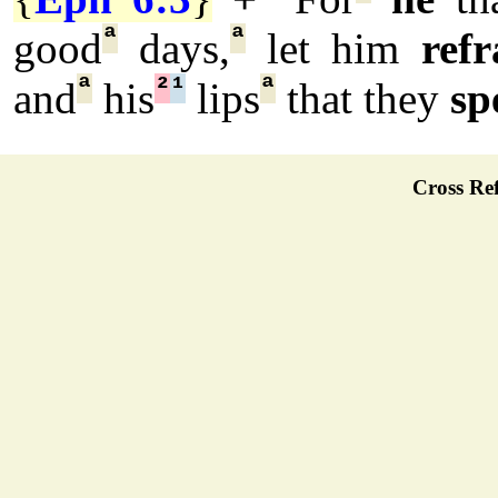
ª
ª
good
days,
let him
refr
ª
²
¹
ª
and
his
lips
that they
sp
Cross Ref