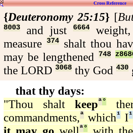
Cross Reference
{
Deuteronomy 25:15
}
[
Bu
8003
6664
and just
weight
374
measure
shalt thou ha
748
z868
may be lengthened
3068
430
the LORD
thy God
that thy days:
ª
°
"Thou shalt
keep
ther
ª
¹
¹
commandments,
which
I
ª
°
it may go
well
with the