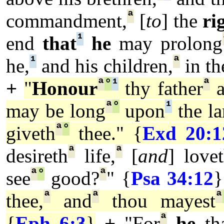
ª
commandment,
[
to
] the
ri
¹
end
that
he
may prolong
¹
ª
he,
and his children,
in th
ª
°
¹
ª
+
"
Honour
thy father
a
ª
°
¹
may be long
upon
the l
ª
°
giveth
thee." {
Exd 20:1
ª
ª
desireth
life,
[
and
] love
ª
°
ª
see
good?
" {
Psa 34:12
}
ª
ª
ª
thee,
and
thou mayest
ª
{
Eph 6:3
}
+
"For
he
tha