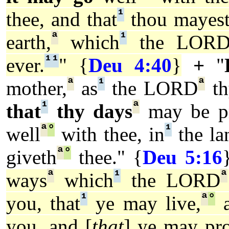
¹
thee, and that
thou mayest
ª
¹
earth,
which
the LOR
¹
¹
ever.
" {
Deu 4:40
}
+
"
ª
¹
ª
mother,
as
the LORD
th
¹
ª
that
thy days
may be pr
ª
°
¹
well
with thee, in
the la
ª
°
giveth
thee." {
Deu 5:16
ª
¹
ª
ways
which
the LORD
¹
ª
°
you, that
ye may live,
a
you, and [
that
] ye may pr