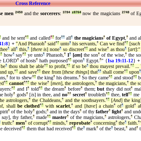
Cross Reference
se men
2450
and the
sorcerers
:
3784
z8764
now the magicians
2748
of E
°
and he sent
ª
°
and called
²
°
for
¹
¹
all
¹
the magicians
ª
of Egypt
,
ª
and al
41:8
}
+
"And Pharaoh
ª
said
ª
°
unto
¹
his servants,
ª
Can we find
ª
°
[
such
thee
¹
all
¹
this,
¹
[
there is
] none
¹
so discreet
ª
°
and wise
ª
as thou
¹
[
art
]:"
ª
°
how
¹
say
ª
°
ye unto
¹
Pharaoh,
ª
I
¹
[
am
]
the son
ª
of the wise,
ª
the so
e LORD
ª
of hosts
ª
hath purposed
ª
°
upon
¹
Egypt.
ª
" {
Isa 19:11
-
12
}
+
 be
¹
thou shalt be able
ª
°
to profit,
ª
°
if so be
¹
thou mayest prevail.
ª
°
...
and up,
ª
°
and save
ª
°
thee from [
these things
] that
¹
¹
shall come
ª
°
upon
ns,
ª
for to shew
ª
°
the king
ª
his dreams.
ª
So they came
ª
°
and stood
ª
°
b
ed
ª
°
cannot
ª
ª
°
the wise
ª
[
men
], the astrologers,
ª
the magicians,
ª
the s
ayers:
ª
°
and I
ª
told
ª
°
the dream
ª
before
ª
them;
but
they did not
ª
ma
he holy
ª
gods
ª
[
is
] in thee, and
no
ª
ª
secret
ª
troubleth
ª
°
thee,
tell
ª
°
me t
he astrologers,
ª
the Chaldeans,
ª
and the soothsayers.
ª
°
[
And
] the king
of, shall
be clothed
ª
°
with
scarlet
,
ª
and [
have
] a chain
ª
of
¹
gold
ª
a
pirit
ª
of the holy
ª
gods;
ª
and in the days
ª
of thy
father
ª
light
ª
and unde
I say
], thy father,
ª
made
ª
°
master
ª
of the magicians,
ª
astrologers,
ª
Cha
¹
truth:
ª
men
ª
of corrupt
ª
°
minds,
ª
reprobate
ª
concerning
ª
the
¹
faith.
ª
e deceived
ª
°
them that had received
ª
°
the
¹
mark
ª
of the
¹
beast,
ª
and
ª
t