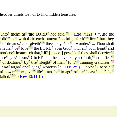
discover things lost, or to find hidden treasures.
unto
¹
them;
as
¹
the
LORD
ª
had said.
ª
°
" {
Exd 7:22
}
+
"And the
ª
did
ª
°
so
¹
with their enchantments
ª
to bring forth
ª
°
¹
lice,
ª
but
they
°
of dreams,
ª
and giveth
ª
°
¹
thee a sign
ª
or
¹
a wonder,
ª
... Thou shalt
hether
¹
ye
²
love
ª
°
¹
the LORD
ª
your God
ª
with all
¹
your heart
ª
and
onders;
ª
insomuch
that,
ª
if
ª
[
it were
] possible,
ª
they shall deceive
ª
°
ose
ª
eyes
ª
Jesus
ª
Christ
ª
hath been evidently set forth,
ª
°
crucified
ª
°
ª
of doctrine,
ª
by
ª
the
¹
sleight
ª
of men,
ª
[
and
]
¹
cunning craftiness,
ª
²
ª
and
ª
signs
ª
and
ª
lying
ª
wonders,
ª
" {
2Th 2:9
}
+
"And
ª
I beheld
ª
°
ad power
ª
°
¹
to give
ª
°
life
ª
unto the
¹
image
ª
of the
¹
beast,
ª
that
ª
the
¹
killed.
ª
²
°
" {
Rev 13:11
-
15
}