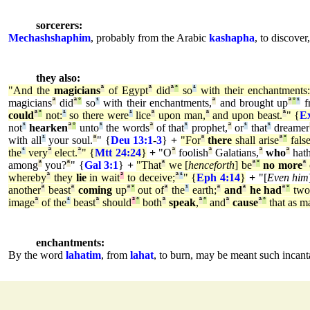
sorcerers:
Mechashshaphim
, probably from the Arabic
kashapha
, to discover
they also:
"And the
magicians
ª
of Egypt
ª
did
ª
°
so
¹
with their enchantments
magicians
ª
did
ª
°
so
¹
with their enchantments,
ª
and brought up
ª
°
¹
f
could
ª
°
not:
¹
so there were
¹
lice
ª
upon man,
ª
and upon beast.
ª
" {
E
not
¹
hearken
ª
°
unto
¹
the words
ª
of that
¹
prophet,
ª
or
¹
that
¹
dreamer
with all
¹
your soul.
ª
" {
Deu 13:1
-
3
}
+
"For
ª
there
shall arise
ª
°
false
the
¹
very
ª
elect.
ª
" {
Mtt 24:24
}
+
"O
ª
foolish
ª
Galatians,
ª
who
ª
hath
among
ª
you?
ª
" {
Gal 3:1
}
+
"That
ª
we [
henceforth
] be
ª
°
no more
ª
whereby
ª
they
lie
in wait
²
to deceive;
ª
¹
" {
Eph 4:14
}
+
"[
Even him
another
ª
beast
ª
coming
up
ª
°
out of
ª
the
¹
earth;
ª
and
ª
he had
ª
°
tw
image
ª
of the
¹
beast
ª
should
²
°
both
ª
speak
,
ª
°
and
ª
cause
ª
°
that as m
enchantments:
By the word
lahatim
, from
lahat
, to burn, may be meant such incantat