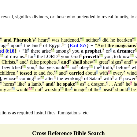
, reveal, signifies diviners, or those who pretended to reveal futurity, to 
:
ª
and Pharaoh's
ª
heart
ª
was hardened,
ª
°
neither
¹
did he hearken
ª
°
rogs
ª
upon
¹
the land
ª
of Egypt.
ª
" {
Exd 8:7
}
+
"And
the magicians
xd 8:18
}
+
"If
¹
there arise
ª
°
among
ª
you
a prophet
,
ª
or
¹
a dreamer
ª
ª
°
of dreams:
ª
for
¹
the LORD
ª
your God
ª
proveth
ª
°
you, to know
ª
°
w
 Christs,
ª
and
ª
false prophets,
ª
and
ª
shall
shew
ª
°
great
ª
signs
ª
and
ª
w
 bewitched
ª
°
you,
ª
that
ye
should
²
°
not
ª
obey
ª
°
the
¹
truth,
ª
before
ª
wh
children,
ª
tossed
to and fro,
ª
°
and
ª
carried
about
¹
with
²
°
every
ª
wind
], whose
ª
coming
ª
is
ª
°
after
ª
the working
ª
of Satan
ª
with
ª
all
ª
power
o
ª
horns
ª
like
ª
a lamb,
ª
and
ª
he spake
ª
°
as
ª
a dragon.
ª
... And
ª
he
²
h
any as
ª
¹
would
²
²
°
not
ª
worship
ª
°
the
¹
image
ª
of the
¹
beast
ª
should
¹
be 
ions as required lustral fires, fumigations, etc.
Cross Reference Bible Search