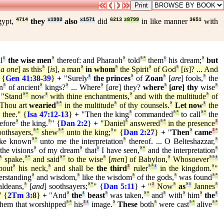
gypt,
4714
they
x1992
also
x1571
did
6213
z8799
in like manner
3651
with
l
¹
the wise men
ª
thereof: and Pharaoh
ª
told
ª
°
them
¹
his dream;
ª
but
 a one
] as this
ª
[
is
], a man
ª
in whom
ª
the Spirit
ª
of God
ª
[
is
]? ... And
 {
Gen 41:38
-
39
}
+
"Surely
¹
the princes
ª
of
Zoan
ª
[
are
] fools,
ª
the
n
ª
of ancient
ª
kings?
ª
... Where
ª
[
are
] they?
where
ª
[
are
] thy
wise
ª
"Stand
ª
°
now
¹
with thine enchantments,
ª
and with the multitude
ª
of
 Thou art
wearied
ª
°
in the multitude
ª
of thy counsels.
ª
Let now
¹
the
¹
thee." {
Isa 47:12
-
13
}
+
"Then the king
ª
commanded
ª
°
to call
ª
°
the
efore
ª
the king.
ª
" {
Dan 2:2
}
+
"Daniel
ª
answered
ª
°
in the presence
²
oothsayers,
ª
°
shew
ª
°
unto the king;
ª
" {
Dan 2:27
}
+
"
Then
ª
came
²
°
ke known
ª
°
unto me the interpretation
ª
thereof. ... O Belteshazzar,
ª
he visions
ª
of my dream
ª
that
¹
I have seen,
ª
°
and the interpretation
ª
ª
spake,
ª
°
and said
ª
°
to the wise
ª
[
men
] of Babylon,
ª
Whosoever
ª
ª
¹
bout
ª
his neck,
ª
and shall be
the third
²
ruler
ª
°
¹
in the kingdom.
ª
"
rstanding
ª
and wisdom,
ª
like the wisdom
ª
of the gods,
ª
was found
ª
°
ldeans,
ª
[
and
] soothsayers;
ª
°
" {
Dan 5:11
}
+
"
²
Now
ª
as
ª
¹
Jannes
ª
" {
2Tm 3:8
}
+
"And
ª
the
¹
beast
ª
was taken,
ª
°
and
ª
with
ª
him
ª
the
¹
hem that worshipped
ª
°
his
²
¹
image.
ª
These
both
ª
were cast
ª
°
alive
ª
°