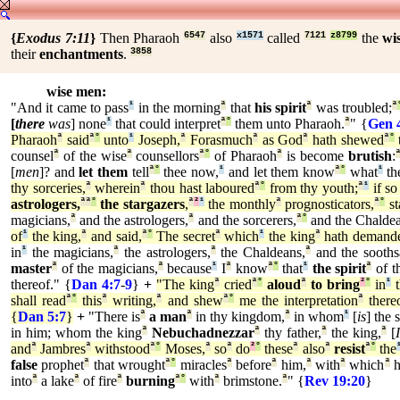
{
Exodus 7:11
}
Then Pharaoh
6547
also
x1571
called
7121
z8799
the
wi
their
enchantments
.
3858
wise men:
"And it came to pass
¹
in the morning
ª
that
his spirit
ª
was troubled;
ª
[
there
was
] none
¹
that could interpret
ª
°
them unto Pharaoh.
ª
" {
Gen 
Pharaoh
ª
said
ª
°
unto
¹
Joseph,
ª
Forasmuch
ª
as God
ª
hath shewed
ª
°
counsel
ª
of the wise
ª
counsellors
ª
°
of Pharaoh
ª
is become
brutish
:
[
men
]? and
let them
tell
ª
°
thee now,
¹
and let them know
ª
°
what
¹
th
thy sorceries,
ª
wherein
ª
thou hast laboured
ª
°
from thy youth;
ª
¹
if so
astrologers,
ª
ª
°
the stargazers
,
ª
²
¹
the monthly
ª
prognosticators,
ª
°
st
magicians,
ª
and the astrologers,
ª
and the sorcerers,
ª
°
and the Chaldea
of
¹
the king,
ª
and said,
ª
°
The secret
ª
which
¹
the king
ª
hath demand
in
¹
the magicians,
ª
the astrologers,
ª
the Chaldeans,
ª
and the sooths
master
ª
of the magicians,
ª
because
¹
I
ª
know
ª
°
that
¹
the spirit
ª
of t
thereof." {
Dan 4:7
-
9
}
+
"The king
ª
cried
ª
°
aloud
ª
to bring
²
°
in
¹
t
shall read
ª
°
this
ª
writing,
ª
and shew
ª
°
me the interpretation
ª
there
{
Dan 5:7
}
+
"There is
ª
a man
ª
in thy kingdom,
ª
in whom
¹
[
is
] the s
in him; whom the king
ª
Nebuchadnezzar
ª
thy father,
ª
the king,
ª
[
and
ª
Jambres
ª
withstood
ª
°
Moses,
ª
so
ª
do
²
°
these
ª
also
ª
resist
ª
°
the
false
prophet
ª
that wrought
ª
°
miracles
ª
before
ª
him,
ª
with
ª
which
ª
h
into
ª
a lake
ª
of fire
ª
burning
ª
°
with
ª
brimstone.
ª
" {
Rev 19:20
}